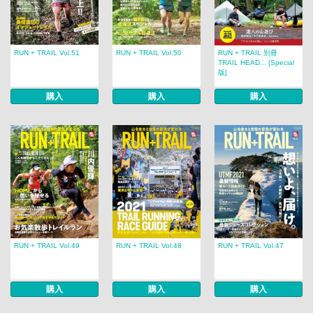
RUN + TRAIL Vol.51
RUN + TRAIL Vol.50
RUN + TRAIL 別冊
TRAIL HEAD... [Special
版]
購入
購入
購入
RUN + TRAIL Vol.49
RUN + TRAIL Vol.48
RUN + TRAIL Vol.47
購入
購入
購入