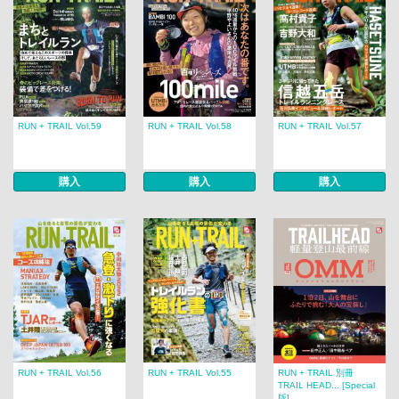
RUN + TRAIL Vol.59
RUN + TRAIL Vol.58
RUN + TRAIL Vol.57
購入
購入
購入
RUN + TRAIL Vol.56
RUN + TRAIL Vol.55
RUN + TRAIL 別冊
TRAIL HEAD... [Special
版]