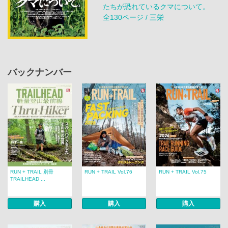
たちが恐れているクマについて。
全130ページ / 三栄
バックナンバー
RUN + TRAIL 別冊
RUN + TRAIL Vol.76
RUN + TRAIL Vol.75
TRAILHEAD ...
購入
購入
購入