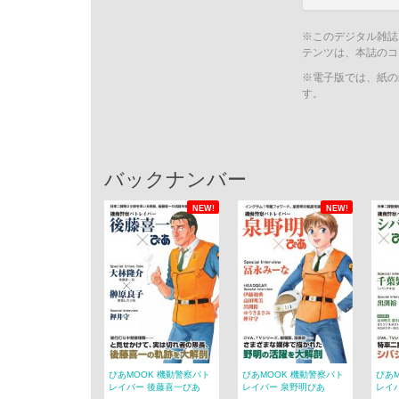
※このデジタル雑誌
テンツは、本誌のコ
※電子版では、紙の
す。
バックナンバー
NEW!
NEW!
ぴあMOOK 機動警察パト
ぴあMOOK 機動警察パト
ぴあ
レイバー 後藤喜一ぴあ
レイバー 泉野明ぴあ
レイ