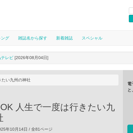
キング
雑誌名から探す
新着雑誌
スペシャル
晶テレビ
[2026年08月04日]
きたい九州の神社
電
と
OOK 人生で一度は行きたい九
社
25年10月14日 / 全81ページ