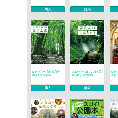
購入
購入
ぴあMOOK 自然を満喫！
ぴあMOOK 森さんぽと渓
ぴあ
森さんぽ 福岡版
谷あるき 首都圏版
る店
購入
購入