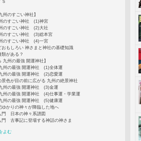
ＴＳ
 九州のすごい神社】
州のすごい神社 (1)神宮
州のすごい神社 (2)大社
州のすごい神社 (3)総本宮
州のすごい神社 (4)一宮
どおもしろい 神さまと神社の基礎知識
種類がある？
 九州の最強 開運神社】
九州の最強 開運神社 (1)全体運
九州の最強 開運神社 (2)恋愛運
の景色が目の前に広がる 九州の絶景神社
九州の最強 開運神社 (3)金運
九州の最強 開運神社 (4)仕事運・学業運
九州の最強 開運神社 (5)健康運
記ゆかりの神々が降臨した地へ
入門 日本の神々系譜図
入門 古事記に登場する神話の神さま
をよむ