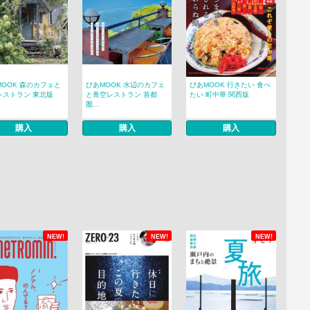
MOOK 森のカフェと
ぴあMOOK 水辺のカフェ
ぴあMOOK 行きたい 食べ
レストラン 東北版
と青空レストラン 首都
たい 町中華 関西版
圏...
購入
購入
購入
NEW!
NEW!
NEW!