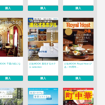
購入
購入
購入
MOOK 千葉の絵にな
ぴあMOOK 進化するホテ
ぴあMOOK Royal Host ぴ
ル selection
あ～55周年...
購入
購入
購入