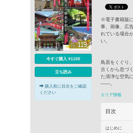
※電子書籍版
事、画像、広
れている場合
い。
今すぐ購入 ¥1100
鳥居をくぐり
古くから息づ
立ち読み
た清浄な空気
――。
購入前に目次をご確認
ください
エリア情報
目次
はじめに