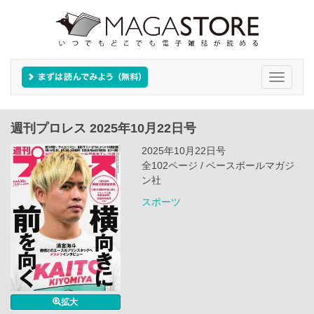
Toggle
navigati
週刊プロレス 2025年10月22日号
2025年10月22日号
全102ページ / ベースボールマガジ
ン社
スポーツ
拡大