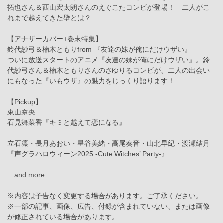
拓也さん＆西山宏太朗さんのえぐこたコンビが登場！ 二人がこ
れまで越えてきた壁とは？
【アナザーカバー+巻末特集】
鈴代紗弓＆楠木ともりfrom 『友達の妹が俺にだけウザい』
ついに放送スタートのアニメ『友達の妹が俺にだけウザい』。鈴
代紗弓さん＆楠木ともりさんのさゆりるコンビが、二人の出会い
にもなった『いもウザ』の魅力をじっくり語ります！
【Pickup】
東山奈央
石見舞菜香『キミと越えて恋になる』
立石凛・長月あおい・星谷美緒・高尾奏音・山北早紀・渡瀬結月
『声グラハロウィーン2025 -Cute Witches’ Party-』
…and more
※内容は予告なく変更する場合があります。ご了承ください。
※一部の記事、画像、広告、付録が含まれていない、または画像
が修正されている場合があります。