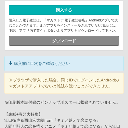
購入する
購入した電子雑誌は、「マガストア 電子雑誌書店」Androidアプリで読
むことができます。まだアプリをインストールされていない場合には、
下記「アプリ内で買う」ボタンよりアプリをダウンロードして下さい。
ダウンロード
購入前に目次をご確認ください
※ブラウザで購入した場合、同じIDでログインしたAndroidの
マガストアアプリでないと雑誌を読むことができません。
※印刷版本誌付録のピンナップポスターは収録されていません。
【表紙+巻頭大特集】
江口拓也＆西山宏太朗from『キミと越えて恋になる』
人間と獣人の恋を描くアニメ『キミと越えて恋になる』から江口