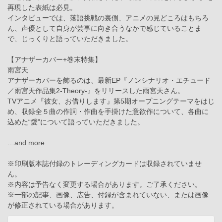
再現した表紙は必見。
インタビューでは、落語挑戦の裏側、アニメの見どころはもちろ
ん、声優として自身が芸事に向き合うなかで感じていることま
で、じっくりと語っていただきました。
【アナザーカバー+巻末特集】
雨宮天
アナザーカバーを飾るのは、最新EP『ノンシナリオ・エチュード
／雨宮天作品集2-Theory-』をリリースした雨宮天さん。
TVアニメ『彼女、お借りします』第5期オープニングテーマをはじ
め、収録全５曲の作詞・作曲を手掛けた意欲作について、各曲に
込めた“愛”について語っていただきました。
…and more
※印刷版本誌付録のトレーディングカードは収録されていませ
ん。
※内容は予告なく変更する場合があります。ご了承ください。
※一部の記事、画像、広告、付録が含まれていない、または画像
が修正されている場合があります。