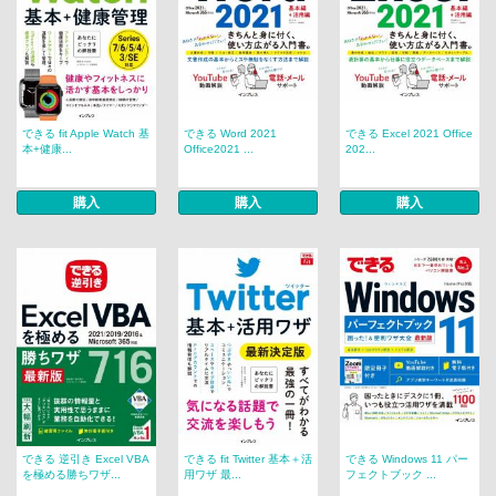
できる fit Apple Watch 基
できる Word 2021
できる Excel 2021 Office
本+健康...
Office2021 ...
202...
購入
購入
購入
できる 逆引き Excel VBA
できる fit Twitter 基本＋活
できる Windows 11 パー
を極める勝ちワザ...
用ワザ 最...
フェクトブック ...