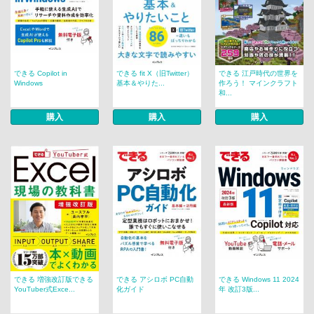
できる Copilot in
できる fit X（旧Twitter）
できる 江戸時代の世界を
Windows
基本＆やりた...
作ろう！ マインクラフト
和...
購入
購入
購入
できる 増強改訂版できる
できる アシロボ PC自動
できる Windows 11 2024
YouTuber式Exce...
化ガイド
年 改訂3版...