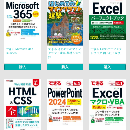
できる Microsoft 365
できる はじめてのマイン
できる Excelパーフェク
Busines...
クラフト建築 基礎＆スゴ
トブック 困った！＆便...
技...
購入
購入
購入