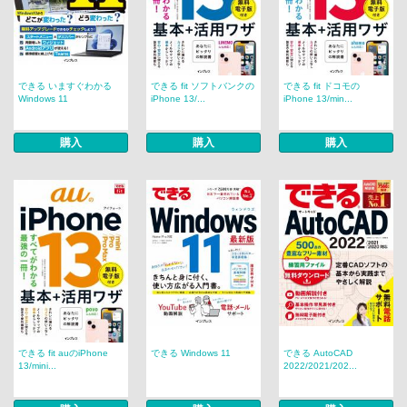
できる いますぐわかる
できる fit ソフトバンクの
できる fit ドコモの
Windows 11
iPhone 13/...
iPhone 13/min...
購入
購入
購入
できる fit auのiPhone
できる Windows 11
できる AutoCAD
13/mini...
2022/2021/202...