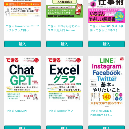
できる PowerPointパーフ
できる ゼロからはじめる
できる ChatGPT快速仕事
ェクトブック困っ...
スマホ超入門 Androi...
術（できるビジネス）
購入
購入
購入
できる ChatGPT
できる Excelグラフ
できる fit LINE＆
Instagram＆Fa...
購入
購入
購入