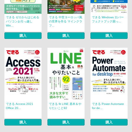
できる ゼロからはじめる
できる 中世ヨーロッパ風
できる Windows 11パー
パソコンお引っ越し
の世界を作る マインクラ
フェクトブック困っ...
Win...
フ...
購入
購入
購入
できる Access 2021
できる fit LINE 基本＆や
できる Power Automate
Office 20...
りたいこと92
for de...
購入
購入
購入