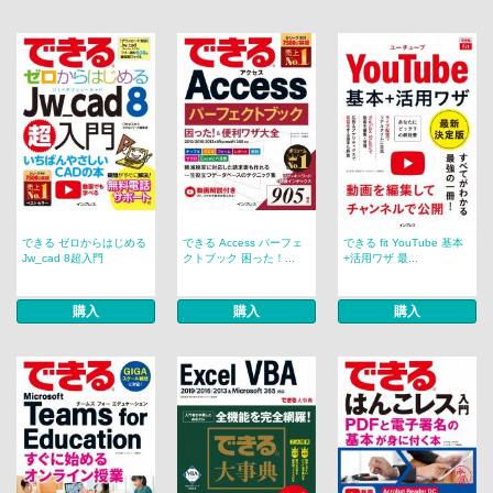
できる ゼロからはじめる
できる Access パーフェ
できる fit YouTube 基本
Jw_cad 8超入門
クトブック 困った！...
+活用ワザ 最...
購入
購入
購入