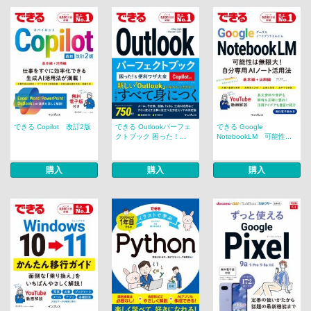
できる Copilot 改訂2版
できる Outlookパーフェ
できる Google
クトブック 困った！...
NotebookLM 可能性...
購入
購入
購入