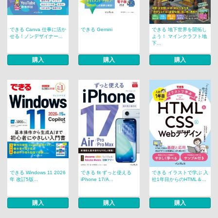
できる Canva 仕事に活か
できる Gemini
できる 地下世界を開拓し
せる！ノンデザイナー...
よう！ マインクラフト地
下...
購入
購入
購入
できる Windows 11 2026
できる fit ずっと使える
できる イラストで学ぶ 入
年 改訂5版...
iPhone 17/A...
社1年目からのHTML＆...
購入
購入
購入