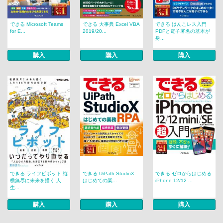
できる Microsoft Teams
できる 大事典 Excel VBA
できる はんこレス入門
for E...
2019/20...
PDFと電子署名の基本が
身...
購入
購入
購入
できる ライフピボット 縦
できる UiPath StudioX
できる ゼロからはじめる
横無尽に未来を描く 人
はじめての業...
iPhone 12/12 ...
生...
購入
購入
購入