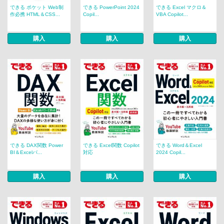
できる ポケット Web制
できる PowerPoint 2024
できる Excel マクロ＆
作必携 HTML＆CSS...
Copil...
VBA Copilot...
購入
購入
購入
できる DAX関数 Power
できる Excel関数 Copilot
できる Word＆Excel
BI＆Excelパ...
対応
2024 Copil...
購入
購入
購入