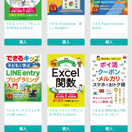
できる イラストで学ぶ 入
できる Chromebook 新
できる Power Automate
社1年目からのExcel
しいGoogleの...
Deskto...
購入
購入
購入
できる キッズ 子どもと学
できる イラストで学ぶ 入
できる fit 節約の達人川崎
ぶLINE entryプ...
社1年目からのExcel...
さちえの ポイ活＋ク...
購入
購入
購入