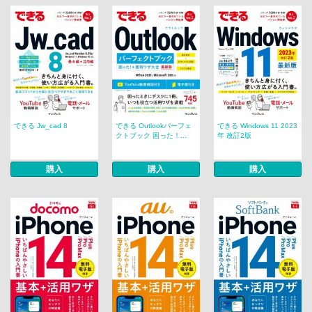
できる Jw_cad 8
できる Outlookパーフェ
できる Windows 11 2023
クトブック 困った！...
年 改訂2版
購入
購入
購入