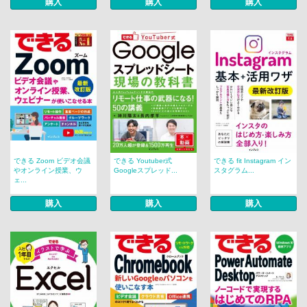
購入
購入
購入
できる Zoom ビデオ会議
できる Youtuber式
できる fit Instagram イン
やオンライン授業、ウ
Googleスプレッド...
スタグラム...
ェ...
購入
購入
購入