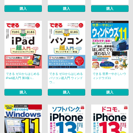
購入
購入
購入
できる ゼロからはじめる
できる ゼロからはじめる
できる 世界一やさしいウ
iPad超入門 第3版 i...
パソコン超入門 ウィンド
ィンドウズ11
ウ...
購入
購入
購入