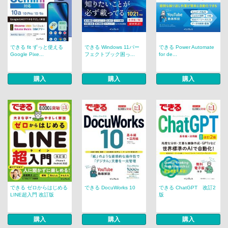
できる fit ずっと使える
できる Windows 11パー
できる Power Automate
Google Pixe...
フェクトブック困っ...
for de...
購入
購入
購入
できる ゼロからはじめる
できる DocuWorks 10
できる ChatGPT 改訂2
LINE超入門 改訂版
版
購入
購入
購入