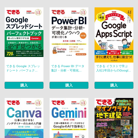
できる Google スプレッ
できる Power BI データ
できる イラストで学ぶ
ドシート パーフェク...
集計・分析・可視化...
入社1年目からのGoogl...
購入
購入
購入