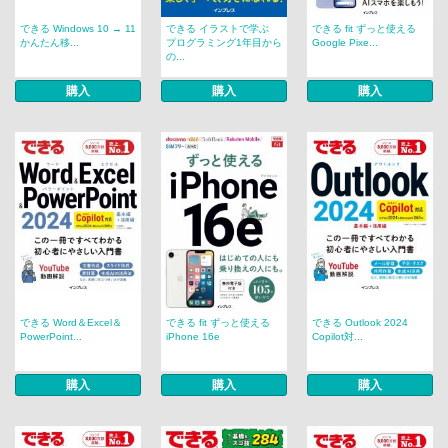
できる Windows 10 → 11
できる イラストで学ぶ
できる fit ずっと使える
かんたん移...
プログラミング1年目から
Google Pixe...
の...
購入
購入
購入
できる Word＆Excel＆
できる fit ずっと使える
できる Outlook 2024
PowerPoint...
iPhone 16e
Copilot対...
購入
購入
購入