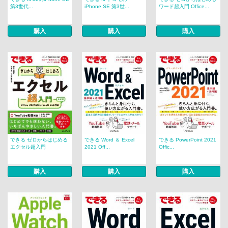
第3世代...
iPhone SE 第3世...
ワード超入門 Office...
購入
購入
購入
できる ゼロからはじめる
できる Word ＆ Excel
できる PowerPoint 2021
エクセル超入門
2021 Off...
Offic...
購入
購入
購入