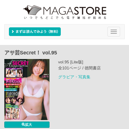
Toggle
navigati
アサ芸Secret！ vol.95
vol.95 [Lite版]
全101ページ / 徳間書店
グラビア・写真集
拡大