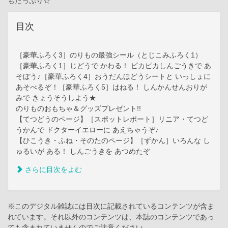
もたっぷり☆
目次
［豪華ふろく3］のりもの最強シール（とじこみふろく1）
［豪華ふろく1］じどうで かわる！ ピカピカしんごうきで あ
そぼう♪［豪華ふろく4］おうだんほどうシートと いっしょに
あそべるぞ！［豪華ふろく5］はねる！ しんかんせんおりが
みで きょうそうしよう★
のりものおもちゃ＆グッズプレゼント!!
【てつどうのページ】［スポットレポート］リニア・てつど
うかんで ドクターイエローに あえちゃうぞ♪
【ひこうき・ふね・そのたのページ】［ずかん］いろんな し
ゅるいが ある！ しんごうきを あつめたぞ
さらに目次をよむ
※このデジタル雑誌には目次に記載されているコンテンツが含ま
れています。それ以外のコンテンツは、本誌のコンテンツであっ
ても含まれていませんのでご注意ください。