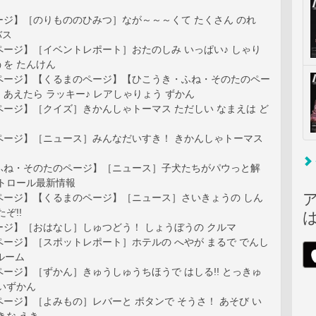
ージ】［のりもののひみつ］なが～～～くて たくさん のれ
バス
ージ】［イベントレポート］おたのしみ いっぱい♪ しゃり
を たんけん
ページ】【くるまのページ】【ひこうき・ふね・そのたのペー
あえたら ラッキー♪ レアしゃりょう ずかん
ージ】［クイズ］きかんしゃトーマス ただしい なまえは ど
ページ】［ニュース］みんなだいすき！ きかんしゃトーマス
ふね・そのたのページ】［ニュース］子犬たちがパウっと解
パトロール最新情報
ページ】【くるまのページ】［ニュース］さいきょうの しん
ぞ!!
ージ】［おはなし］しゅつどう！ しょうぼうの クルマ
ージ】［スポットレポート］ホテルの へやが まるで でんし
ンルーム
ージ】［ずかん］きゅうしゅうちほうで はしる!! とっきゅ
いずかん
ージ】［よみもの］レバーと ボタンで そうさ！ あそび い