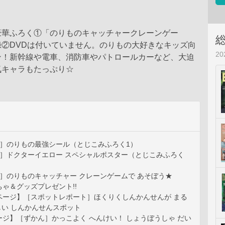
豪華ふろく①「のりものキャッチャークレーンゲー
録②DVDは付いていません。のりもの大好きなキッズ向
2
ン！新幹線や電車、消防車やパトロールカーなど、大迫
気キャラもたっぷり☆
3］のりもの最強シール（とじこみふろく1）
4］ドクターイエロー スペシャルポスター（とじこみふろく
］のりものキャッチャー クレーンゲームで あそぼう★
ゃ＆グッズプレゼント!!
ページ】［スポットレポート］ほくりくしんかんせんが まる
らしい しんかんせんスポット
ジ】［ずかん］かっこよく へんけい！ しょうぼうしゃ だい