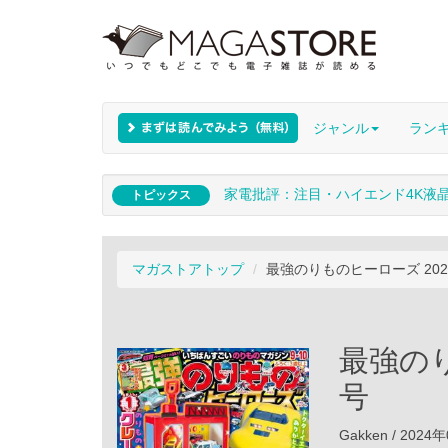
ジャンル
ラン
家電批評：注目・ハイエンド4K液
トピックス
マガストアトップ
最強のりものヒーローズ 202
最強のり
号
Gakken / 202