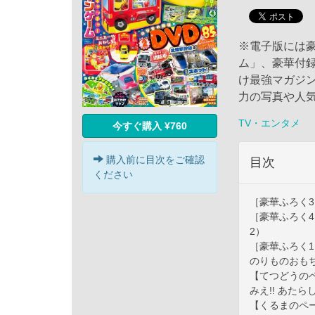
※電子版には
ム」、豪華付
け最強マガジ
力の写真や人
TV・エンタメ
今すぐ購入 ¥760
購入前に目次をご確認
目次
ください
［豪華ふろく
［豪華ふろく
2）
［豪華ふろく1
のりものおもち
【てつどうの
みえ!! あた
【くるまのペー