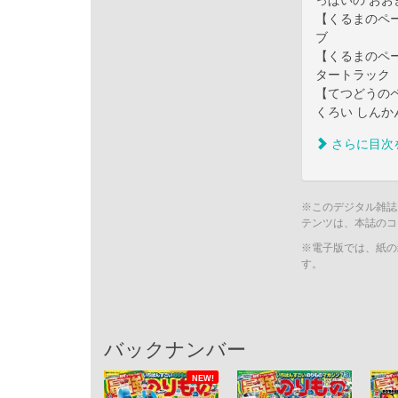
っぱいの おお
【くるまのペー
ブ
【くるまのペ
タートラック
【てつどうのペ
くろい しんか
さらに目次
※このデジタル雑誌
テンツは、本誌のコ
※電子版では、紙の
す。
バックナンバー
NEW!