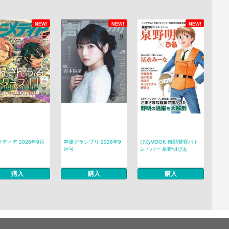
NEW!
NEW!
NEW!
ディア 2026年9月
声優グランプリ 2026年9
ぴあMOOK 機動警察パト
月号
レイバー 泉野明ぴあ
購入
購入
購入