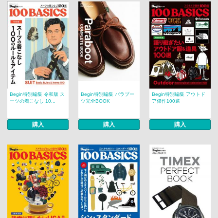
Begin特別編集 令和版 ス
Begin特別編集 パラブー
Begin特別編集 アウトド
ーツの着こなし 10...
ツ完全BOOK
ア傑作100選
購入
購入
購入