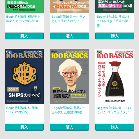
Begin特別編集 機能美を
Begin特別編集 一生モノ
Begin特別編集 常識とし
極めたカバンの名品10...
として手に入れたい イ...
て知るべき「英国の傑
作...
購入
購入
購入
Begin特別編集 50周年
Begin特別編集 世界の一
Begin特別編集 知ってお
SHIPSのすべて
流が愛した眼鏡100選
くべき ロングライフデ...
購入
購入
購入