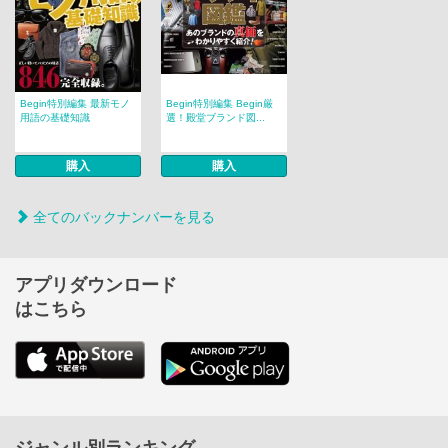
Begin特別編集 最新モノ
Begin特別編集 Begin厳
用語の基礎知識
選！殿堂ブランド図...
購入
購入
全てのバックナンバーを見る
アプリダウンロード
はこちら