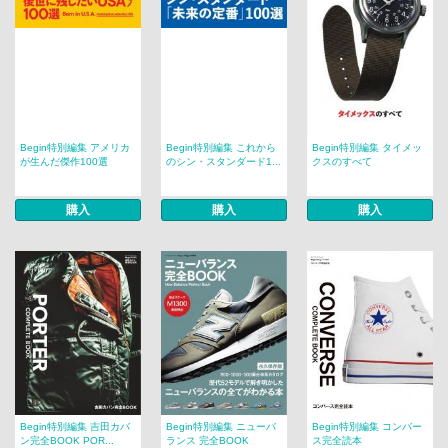
Begin特別編集 アメリカ
Begin特別編集 これから
Begin特別編集 タイメッ
が生んだ傑作100選
のシン・スタンダード1...
クスのすべて
購入
購入
購入
Begin特別編集 吉田カバ
Begin特別編集 ニューバ
Begin特別編集 コンバー
ン完全BOOK POR...
ランス 完全BOOK
ス完全読本