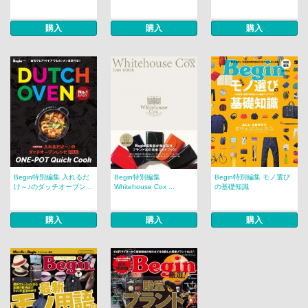
購入
購入
購入
Begin特別編集 入れるだ
Begin特別編集
Begin特別編集 モノ選び
け～♪のダッチオーブン...
Whitehouse Cox ...
の基礎知識
購入
購入
購入