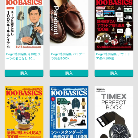
Begin特別編集 令和版 ス
Begin特別編集 パラブー
Begin特別編集 アウトド
ーツの着こなし 10...
ツ完全BOOK
ア傑作100選
購入
購入
購入