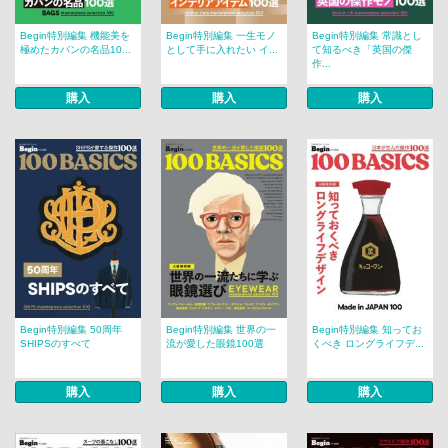
Begin特別編集 機能美を
Begin特別編集 一生モノ
Begin特別編集 常識とし
極めたカバンの名品10...
として手に入れたい イ...
て知るべき「英国の傑
作...
購入
購入
購入
Begin特別編集 50周年
Begin特別編集 世界の一
Begin特別編集 知ってお
SHIPSのすべて
流が愛した眼鏡100選
くべき ロングライフデ...
購入
購入
購入