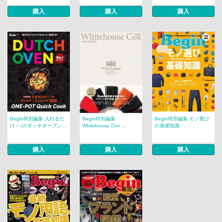
購入
購入
購入
Begin特別編集 入れるだ
Begin特別編集
Begin特別編集 モノ選び
け～♪のダッチオーブン...
Whitehouse Cox ...
の基礎知識
購入
購入
購入