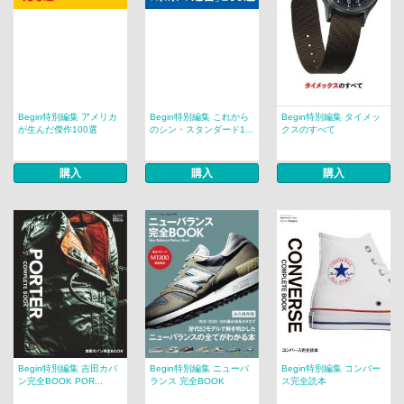
Begin特別編集 アメリカ
Begin特別編集 これから
Begin特別編集 タイメッ
が生んだ傑作100選
のシン・スタンダード1...
クスのすべて
購入
購入
購入
Begin特別編集 吉田カバ
Begin特別編集 ニューバ
Begin特別編集 コンバー
ン完全BOOK POR...
ランス 完全BOOK
ス完全読本