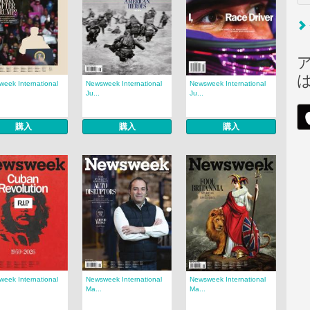
eek International
Newsweek International
Newsweek International
Ju...
Ju...
購入
購入
購入
eek International
Newsweek International
Newsweek International
Ma...
Ma...