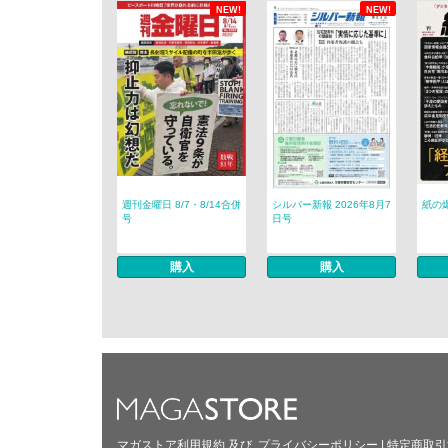
NEW!
NEW!
週刊金曜日 8/7・8/14合併
シルバー新報 2026年8月7
紙の爆
号
日号
購入
購入
マガストア利用規約
及び
プライバシーポリシー
|
特定商取引