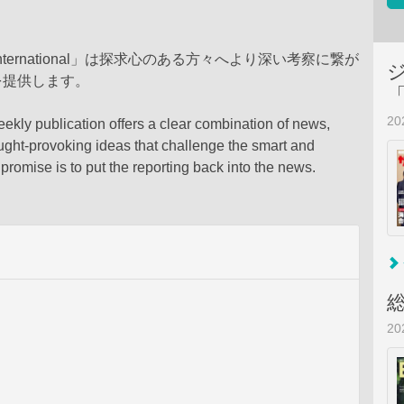
 International」は探求心のある方々へより深い考察に繋が
を提供します。
2
eekly publication offers a clear combination of news,
ught-provoking ideas that challenge the smart and
r promise is to put the reporting back into the news.
2