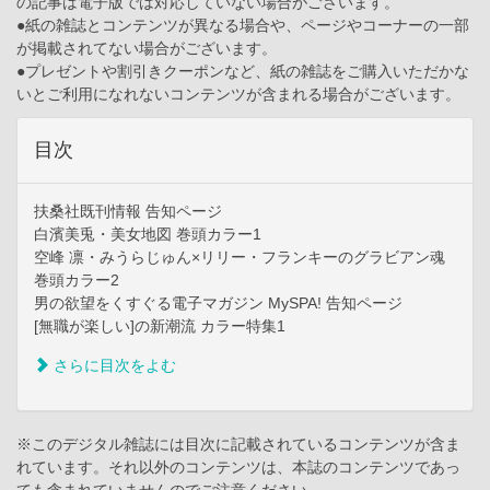
の記事は電子版では対応していない場合がございます。
●紙の雑誌とコンテンツが異なる場合や、ページやコーナーの一部
が掲載されてない場合がございます。
●プレゼントや割引きクーポンなど、紙の雑誌をご購入いただかな
いとご利用になれないコンテンツが含まれる場合がございます。
目次
扶桑社既刊情報 告知ページ
白濱美兎・美女地図 巻頭カラー1
空峰 凛・みうらじゅん×リリー・フランキーのグラビアン魂
巻頭カラー2
男の欲望をくすぐる電子マガジン MySPA! 告知ページ
[無職が楽しい]の新潮流 カラー特集1
さらに目次をよむ
※このデジタル雑誌には目次に記載されているコンテンツが含ま
れています。それ以外のコンテンツは、本誌のコンテンツであっ
ても含まれていませんのでご注意ください。