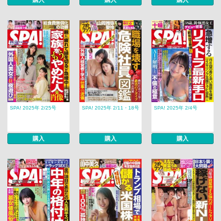
SPA! 2025年 2/25号
SPA! 2025年 2/11・18号
SPA! 2025年 2/4号
購入
購入
購入