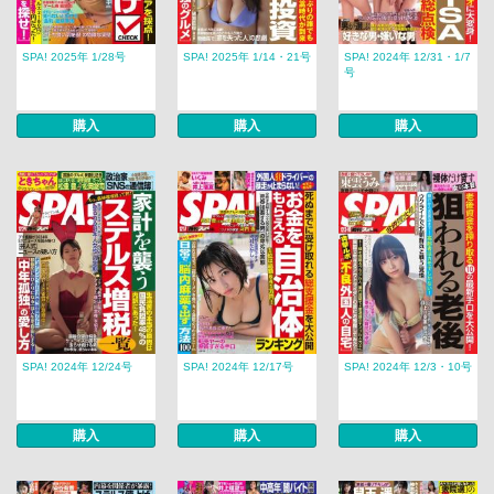
SPA! 2025年 1/28号
SPA! 2025年 1/14・21号
SPA! 2024年 12/31・1/7
号
購入
購入
購入
SPA! 2024年 12/24号
SPA! 2024年 12/17号
SPA! 2024年 12/3・10号
購入
購入
購入