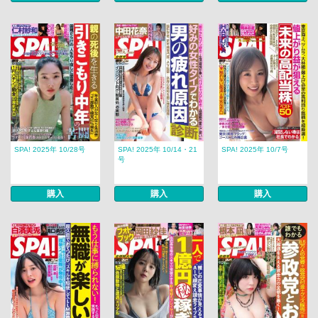
SPA! 2025年 10/28号
SPA! 2025年 10/14・21
SPA! 2025年 10/7号
号
購入
購入
購入