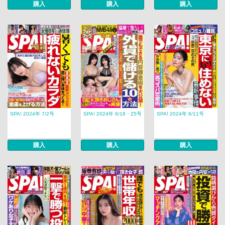
購入
購入
購入
SPA! 2024年 7/2号
SPA! 2024年 6/18・25号
SPA! 2024年 6/11号
購入
購入
購入