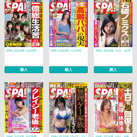
SPA! 2024年 11/26号
SPA! 2024年 11/19号
SPA! 2024年 11/5・12号
購入
購入
購入
SPA! 2024年 10/29号
SPA! 2024年 10/15・22
SPA! 2024年 10/1・8号