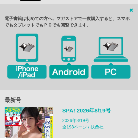
電子書籍は初めての方へ。マガストアで一度購入すると、スマホ
でもタブレットでもＰＣでも閲覧できます。
最新号
SPA! 2026年8/19号
2026年8/19号
全198ページ / 扶桑社