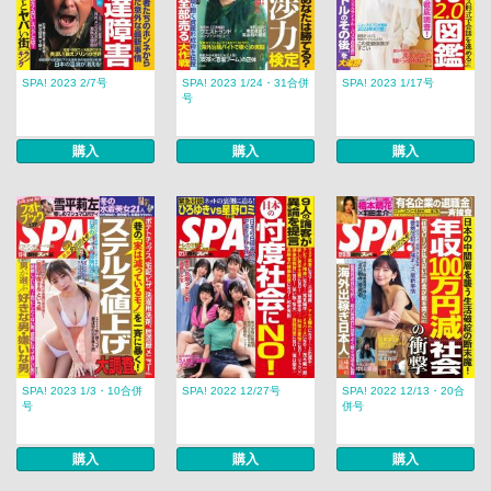
SPA! 2023 2/7号
SPA! 2023 1/24・31合併
SPA! 2023 1/17号
号
購入
購入
購入
SPA! 2023 1/3・10合併
SPA! 2022 12/27号
SPA! 2022 12/13・20合
号
併号
購入
購入
購入