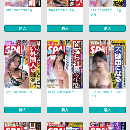
SPA! 2026年5/26号
SPA! 2026年5/19号
SPA! 2026年5/5・12合
併号
購入
購入
購入
SPA! 2026年4/28号
SPA! 2026年4/21号
SPA! 2026年4/7・14合
併号
購入
購入
購入