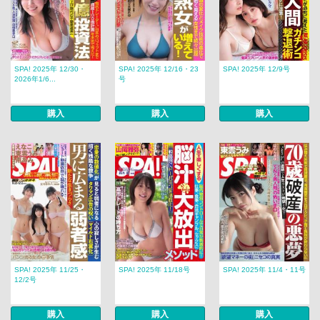
SPA! 2025年 12/30・
SPA! 2025年 12/16・23
SPA! 2025年 12/9号
2026年1/6...
号
購入
購入
購入
SPA! 2025年 11/25・
SPA! 2025年 11/18号
SPA! 2025年 11/4・11号
12/2号
購入
購入
購入