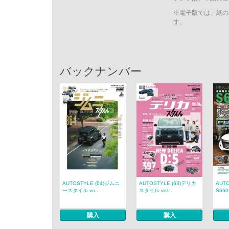
※電子版では、紙の
す。
バックナンバー
AUTOSTYLE (64)ジムニ
AUTOSTYLE (63)デリカ
AUT
ースタイル vo...
スタイル vol...
S66
購入
購入