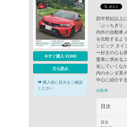
四半世紀以上に
「ぶっちぎり
内外の自動車
を比較するよう
シビック タイ
ー好きの心も
今すぐ購入 ¥1980
愛車に求める
化していくなか
立ち読み
内のホンダ系
中心に紹介す
購入前に目次をご確認
ください
自動車
目次
目次