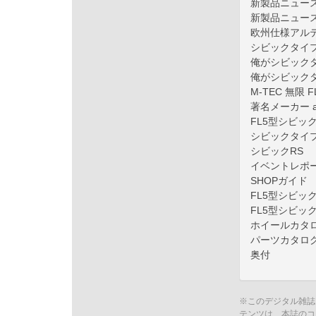
新製品ニュー
新製品ニュー
欧州仕様アル
シビックタイプ
俺がシビック
俺がシビック
M-TEC 無限
著名メーカー 
FL5型シビッ
シビックタイ
シビックRS
イベントレポ
SHOPガイド
FL5型シビッ
FL5型シビッ
ホイールカタ
パーツカタロ
奥付
※このデジタル雑誌
テンツは、本誌のコ