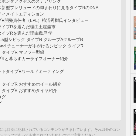
スホンダアクセスのステアリング
ス新型プレリュードの脚まわりに見るタイプRのDNA
ティメイトエディション
R開発責任者（LPL）柿沼秀樹氏インタビュー
タイプRを選んだ理由土屋圭市
タイプRを選んだ理由織戸 学
 FL5型シビック タイプR グループAグループB
and チューナーが手がけるシビック タイプR
ク タイプR マフラー型録
プRと暮らすカーライフオーナー紹介
ートタイプRワールドミーティング
ク タイプR おすすめホイール紹介
ク タイプR おすすめタイヤ紹介
ログ
グ
には目次に記載されているコンテンツが含まれています。それ以外のコン
ンテンツであっても含まれていません のでご注意ください。