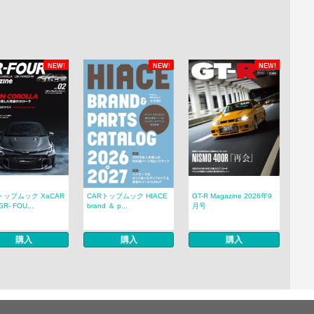
NEW!
NEW!
NEW!
トップムック XaCAR
CARトップムック HIACE
GT-R Magazine 2026年9
R- FOU...
brand ＆ p...
月号
購入
購入
購入