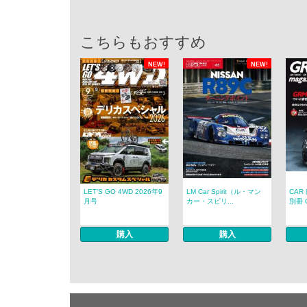
こちらもおすすめ
NEW!
NEW!
LET’S GO 4WD 2026年9
LM Car Spirit（ル・マン
CAR
月号
カー・スピリ...
別冊 G
購入
購入