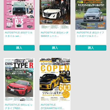
AUTOSTYLE (63)デリカ
AUTOSTYLE (62)ホンダ
AUTOSTYLE (61)スイフ
スタイル vol...
S660チューニ...
トスポーツ＆スイ...
購入
購入
購入
AUTOSTYLE (60)シビッ
AUTOSTYLE
クタイプR(02...
(57)DAIHATSU CO...