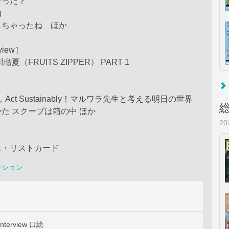
行った？
由
しちゃったね ほか
rview］
夏（FRUITS ZIPPER） PART 1
ally，Act Sustainably！マルワラ先生と考える明日の世界
た スクープは箱の中 ほか
2
ス・リストカード
ーション
 Interview 口絵