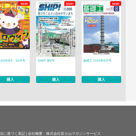
NEW!
NEW!
NEW!
ri 2026年9・10月号
SHIP! 第6号
基礎工 2026年8月号
購入
購入
購入
法に基づく表記
|
会社概要：
株式会社富士山マガジンサービス