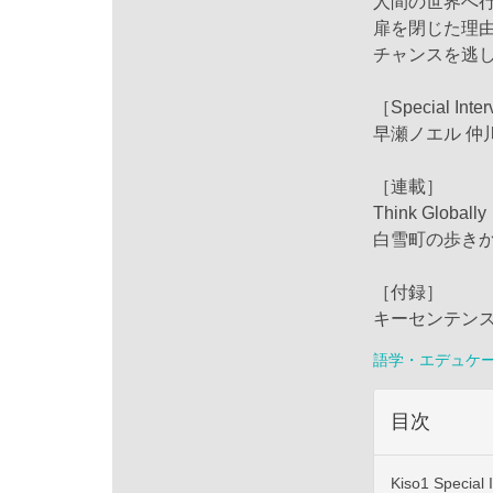
人間の世界へ
扉を閉じた理
チャンスを逃
［Special Inte
早瀬ノエル 仲川瑠
［連載］
Think Glob
白雪町の歩きか
［付録］
キーセンテン
語学・エデュケ
目次
Kiso1 Special