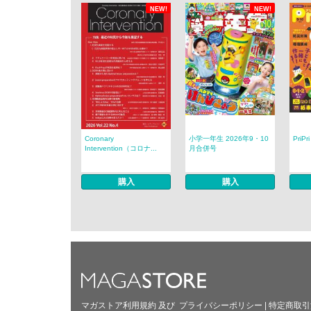
NEW!
NEW!
Coronary
小学一年生 2026年9・10
PriP
Intervention（コロナ...
月合併号
購入
購入
マガストア利用規約
及び
プライバシーポリシー
|
特定商取引