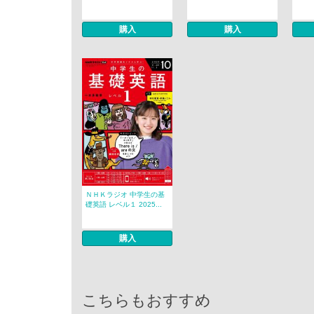
購入
購入
ＮＨＫラジオ 中学生の基
礎英語 レベル１ 2025...
購入
こちらもおすすめ