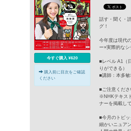
話す・聞く・読
グ！
今年度は現代の
ー×実際的な
今すぐ購入 ¥620
■レベル A1
りができる）
購入前に目次をご確認
■講師：本多敏
ください
■ご注意くださ
※NHKテキ
ナーを掲載し
■今月のトピッ
細かいニュア