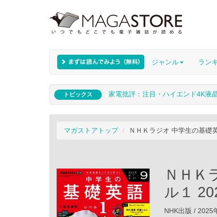
ジャンル
ラン
家電批評：注目・ハイエンド4K液
トピックス
マガストアトップ
ＮＨＫラジオ 中学生の基礎英語
ＮＨＫ
ル１ 2
NHK出版 / 202