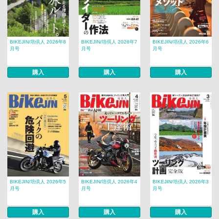
BIKEJIN/培倶人 2026年8
BIKEJIN/培倶人 2026年7
BIKEJIN/培倶人 2026年6
月号
月号
月号
購入
購入
購入
BIKEJIN/培倶人 2026年5
BIKEJIN/培倶人 2026年4
BIKEJIN/培倶人 2026年3
月号
月号
月号
購入
購入
購入