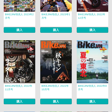
BIKEJIN/培倶人 2023年2
BIKEJIN/培倶人 2023年1
BIKEJIN/培倶人 2022年
月号
月号
12月号
購入
購入
購入
BIKEJIN/培倶人 2022年
BIKEJIN/培倶人 2022年
BIKEJIN/培倶人 2022年9
11月号
10月号
月号
購入
購入
購入