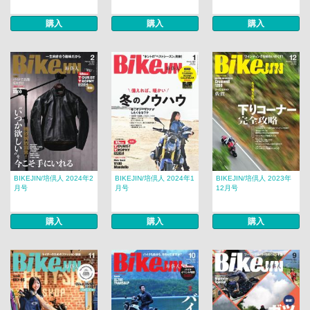
購入
購入
購入
BIKEJIN/培倶人 2024年2
BIKEJIN/培倶人 2024年1
BIKEJIN/培倶人 2023年
月号
月号
12月号
購入
購入
購入