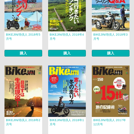
BIKEJIN/培倶人 2018年5
BIKEJIN/培倶人 2018年4
BIKEJIN/培倶人 2018年3
月号
月号
月号
購入
購入
購入
BIKEJIN/培倶人 2018年2
BIKEJIN/培倶人 2018年1
BIKEJIN/培倶人 2017年
月号
月号
12月号