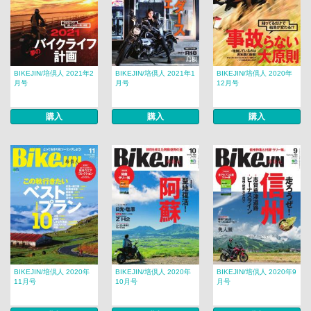
BIKEJIN/培倶人 2021年2
BIKEJIN/培倶人 2021年1
BIKEJIN/培倶人 2020年
月号
月号
12月号
購入
購入
購入
BIKEJIN/培倶人 2020年
BIKEJIN/培倶人 2020年
BIKEJIN/培倶人 2020年9
11月号
10月号
月号