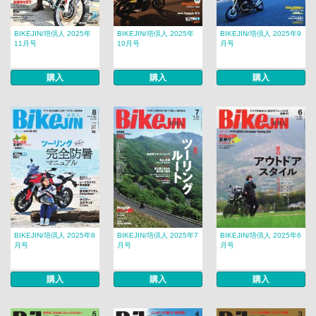
BIKEJIN/培倶人 2025年
BIKEJIN/培倶人 2025年
BIKEJIN/培倶人 2025年9
11月号
10月号
月号
購入
購入
購入
BIKEJIN/培倶人 2025年8
BIKEJIN/培倶人 2025年7
BIKEJIN/培倶人 2025年6
月号
月号
月号
購入
購入
購入