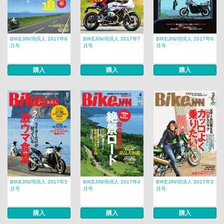
BIKEJIN/培倶人 2017年8
BIKEJIN/培倶人 2017年7
BIKEJIN/培倶人 2017年6
月号
月号
月号
購入
購入
購入
BIKEJIN/培倶人 2017年5
BIKEJIN/培倶人 2017年4
BIKEJIN/培倶人 2017年3
月号
月号
月号
購入
購入
購入