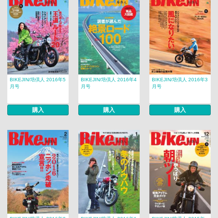
BIKEJIN/培倶人 2016年5
BIKEJIN/培倶人 2016年4
BIKEJIN/培倶人 2016年3
月号
月号
月号
購入
購入
購入