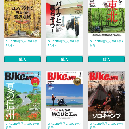
BIKEJIN/培倶人 2021年
BIKEJIN/培倶人 2021年
BIKEJIN/培倶人 2021年9
11月号
10月号
月号
購入
購入
購入
BIKEJIN/培倶人 2021年8
BIKEJIN/培倶人 2021年7
BIKEJIN/培倶人 2021年6
月号
月号
月号