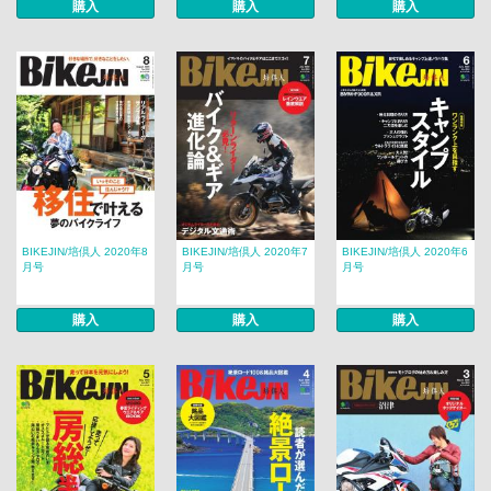
購入
購入
購入
BIKEJIN/培倶人 2020年8
BIKEJIN/培倶人 2020年7
BIKEJIN/培倶人 2020年6
月号
月号
月号
購入
購入
購入