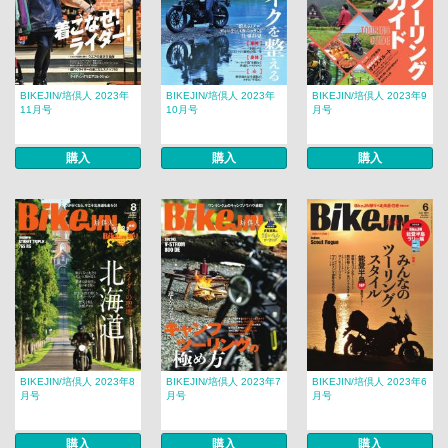
BIKEJIN/培倶人 2023年
BIKEJIN/培倶人 2023年
BIKEJIN/培倶人 2023年9
11月号
10月号
月号
購入
購入
購入
BIKEJIN/培倶人 2023年8
BIKEJIN/培倶人 2023年7
BIKEJIN/培倶人 2023年6
月号
月号
月号
購入
購入
購入