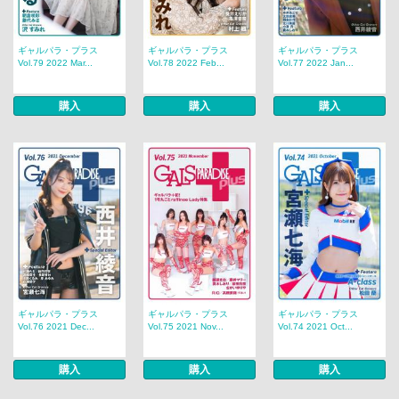
ギャルパラ・プラス
ギャルパラ・プラス
ギャルパラ・プラス
Vol.79 2022 Mar...
Vol.78 2022 Feb...
Vol.77 2022 Jan...
購入
購入
購入
ギャルパラ・プラス
ギャルパラ・プラス
ギャルパラ・プラス
Vol.76 2021 Dec...
Vol.75 2021 Nov...
Vol.74 2021 Oct...
購入
購入
購入