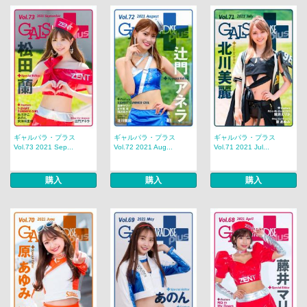
ギャルパラ・プラス
ギャルパラ・プラス
ギャルパラ・プラス
Vol.73 2021 Sep...
Vol.72 2021 Aug...
Vol.71 2021 Jul...
購入
購入
購入