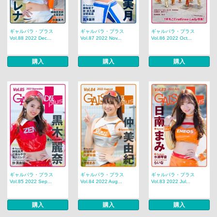
ギャルパラ・プラス
ギャルパラ・プラス
ギャルパラ・プラス
Vol.88 2022 Dec...
Vol.87 2022 Nov...
Vol.86 2022 Oct...
購入
購入
購入
ギャルパラ・プラス
ギャルパラ・プラス
ギャルパラ・プラス
Vol.85 2022 Sep...
Vol.84 2022 Aug...
Vol.83 2022 Jul...
購入
購入
購入