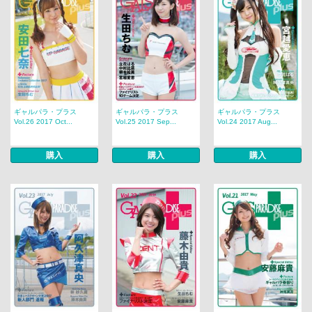
ギャルパラ・プラス
ギャルパラ・プラス
ギャルパラ・プラス
Vol.26 2017 Oct...
Vol.25 2017 Sep...
Vol.24 2017 Aug...
購入
購入
購入