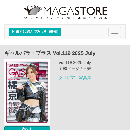
Toggle
navigati
ギャルパラ・プラス Vol.119 2025 July
Vol.119 2025 July
全99ページ / 三栄
グラビア・写真集
拡大