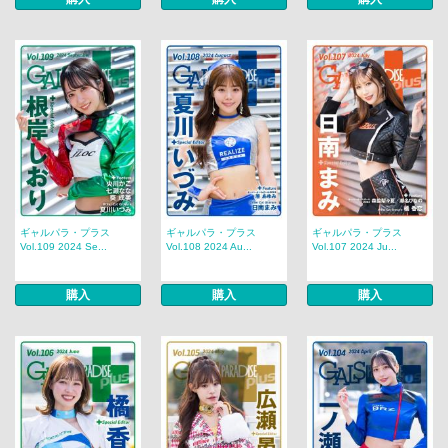
ギャルパラ・プラス
ギャルパラ・プラス
ギャルパラ・プラス
Vol.109 2024 Se...
Vol.108 2024 Au...
Vol.107 2024 Ju...
購入
購入
購入