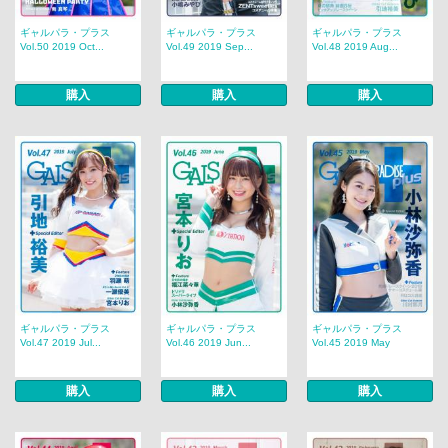
ギャルパラ・プラス
ギャルパラ・プラス
ギャルパラ・プラス
Vol.50 2019 Oct...
Vol.49 2019 Sep...
Vol.48 2019 Aug...
購入
購入
購入
ギャルパラ・プラス
ギャルパラ・プラス
ギャルパラ・プラス
Vol.47 2019 Jul...
Vol.46 2019 Jun...
Vol.45 2019 May
購入
購入
購入