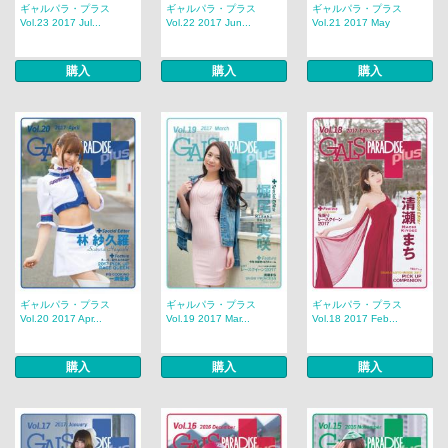
ギャルパラ・プラス
ギャルパラ・プラス
ギャルパラ・プラス
Vol.23 2017 Jul...
Vol.22 2017 Jun...
Vol.21 2017 May
購入
購入
購入
ギャルパラ・プラス
ギャルパラ・プラス
ギャルパラ・プラス
Vol.20 2017 Apr...
Vol.19 2017 Mar...
Vol.18 2017 Feb...
購入
購入
購入