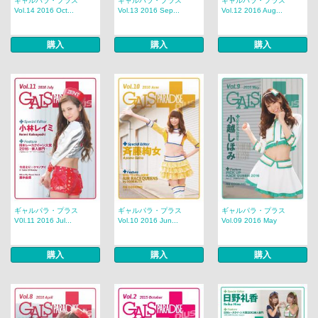
ギャルパラ・プラス
ギャルパラ・プラス
ギャルパラ・プラス
Vol.14 2016 Oct...
Vol.13 2016 Sep...
Vol.12 2016 Aug...
購入
購入
購入
ギャルパラ・プラス
ギャルパラ・プラス
ギャルパラ・プラス
V0l.11 2016 Jul...
Vol.10 2016 Jun...
Vol.09 2016 May
購入
購入
購入