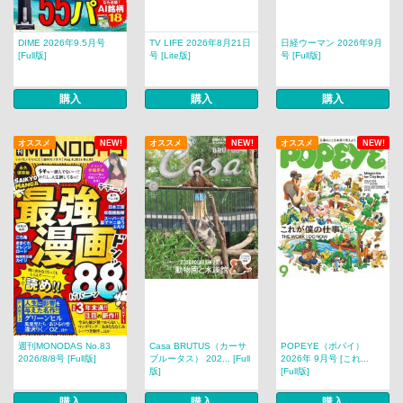
DIME 2026年9.5月号
TV LIFE 2026年8月21日
日経ウーマン 2026年9月
[Full版]
号 [Lite版]
号 [Full版]
購入
購入
購入
オススメ
NEW!
オススメ
NEW!
オススメ
NEW!
週刊MONODAS No.83
Casa BRUTUS（カーサ
POPEYE（ポパイ）
2026/8/8号 [Full版]
ブルータス） 202... [Full
2026年 9月号 [これ...
版]
[Full版]
購入
購入
購入