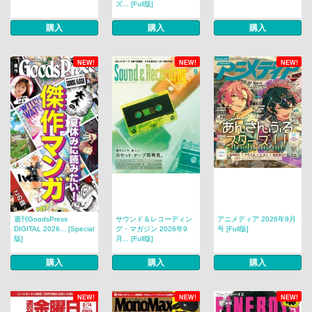
ズ... [Full版]
購入
購入
購入
NEW!
NEW!
NEW!
週刊GoodsPress
サウンド＆レコーディン
アニメディア 2026年9月
DIGITAL 2026... [Special
グ・マガジン 2026年9
号 [Full版]
版]
月... [Full版]
購入
購入
購入
NEW!
NEW!
NEW!