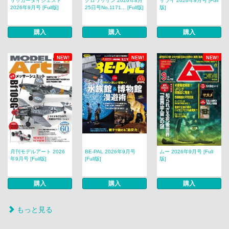
サッカーダイジェスト
クロワッサン 2026年8月
サライ 2026年9月号 [Full
2026年9月号 [Full版]
25日号No.1171... [Full版]
版]
購入
購入
購入
NEW!
NEW!
NEW!
月刊モデルアート 2026
BE-PAL 2026年9月号
ムー 2026年9月号 [Full
年9月号 [Full版]
[Full版]
版]
購入
購入
購入
もっと見る