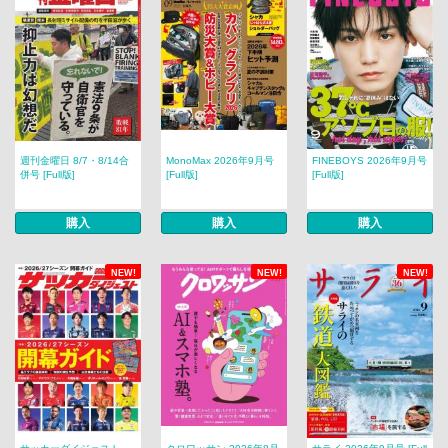
週刊金曜日 8/7・8/14合
MonoMax 2026年9月号
FINEBOYS 2026年9月号
併号 [Full版]
[Full版]
[Full版]
購入
購入
購入
NEW!
NEW!
NEW!