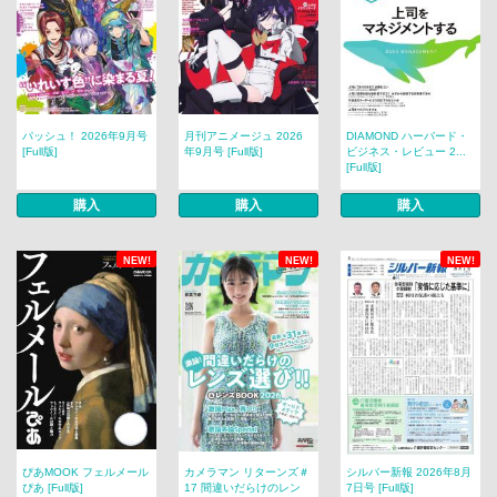
パッシュ！ 2026年9月号
月刊アニメージュ 2026
DIAMOND ハーバード・
[Full版]
年9月号 [Full版]
ビジネス・レビュー 2...
[Full版]
購入
購入
購入
NEW!
NEW!
NEW!
ぴあMOOK フェルメール
カメラマン リターンズ＃
シルバー新報 2026年8月
ぴあ [Full版]
17 間違いだらけのレン
7日号 [Full版]