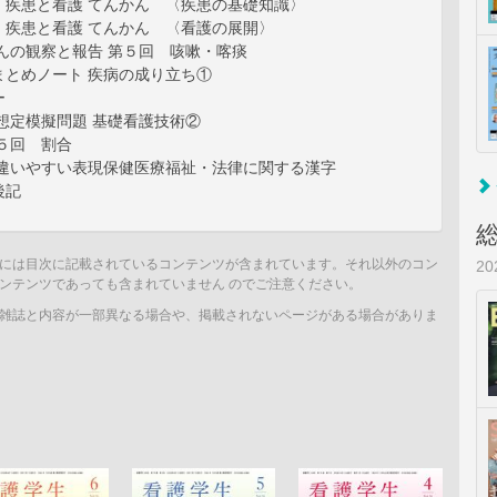
！疾患と看護 てんかん 〈疾患の基礎知識〉
！疾患と看護 てんかん 〈看護の展開〉
んの観察と報告 第５回 咳嗽・喀痰
まとめノート 疾病の成り立ち①
ー
想定模擬問題 基礎看護技術②
５回 割合
間違いやすい表現保健医療福祉・法律に関する漢字
後記
には目次に記載されているコンテンツが含まれています。それ以外のコン
2
ンテンツであっても含まれていません のでご注意ください。
雑誌と内容が一部異なる場合や、掲載されないページがある場合がありま