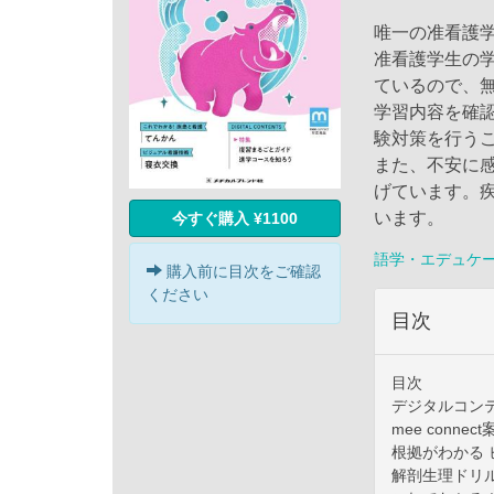
唯一の准看護
准看護学生の
ているので、
学習内容を確
験対策を行う
また、不安に
げています。
います。
今すぐ購入 ¥1100
語学・エデュケ
購入前に目次をご確認
ください
目次
目次
デジタルコン
mee connec
根拠がわかる 
解剖生理ドリ