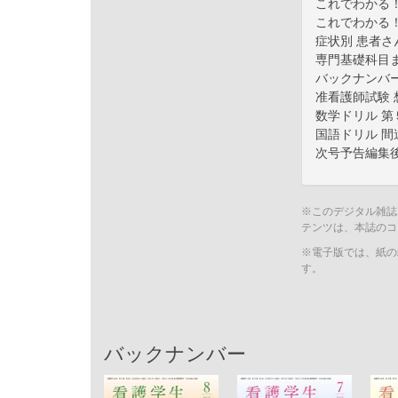
これでわかる
これでわかる
症状別 患者さ
専門基礎科目
バックナンバ
准看護師試験 
数学ドリル 第
国語ドリル 
次号予告編集
※このデジタル雑誌
テンツは、本誌のコ
※電子版では、紙の
す。
バックナンバー