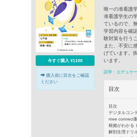
唯一の准看護
准看護学生の
ているので、
学習内容を確
験対策を行う
また、不安に
げています。
います。
今すぐ購入 ¥1100
語学・エデュケ
購入前に目次をご確認
ください
目次
目次
デジタルコン
mee connec
根拠がわかる 
解剖生理ドリル