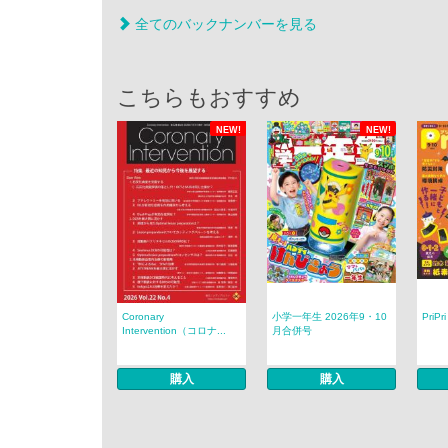
全てのバックナンバーを見る
こちらもおすすめ
NEW!
NEW!
Coronary
小学一年生 2026年9・10
PriP
Intervention（コロナ...
月合併号
購入
購入