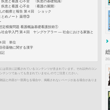
！疾患と看護 心不全 〈疾患の基礎知識〉
！疾患と看護 心不全 〈看護の展開〉
んの観察と報告 第４回 ショック
まとめノート 薬理③
ー
想定模擬問題 看護概論基礎看護技術①
社会学入門 第４回 ヤングケアラー ― 社会における家族と
４回 単位
敬語④薬物に関する漢字
後記
2
には目次に記載されているコンテンツが含まれています。それ以外のコン
ンテンツであっても含まれていません のでご注意ください。
雑誌と内容が一部異なる場合や、掲載されないページがある場合がありま