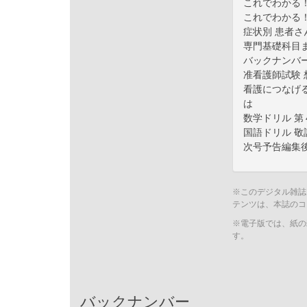
これでわかる
これでわかる
症状別 患者さ
専門基礎科目
バックナンバ
准看護師試験 
看護につなげる
は
数学ドリル 第
国語ドリル 
次号予告編集
※このデジタル雑誌
テンツは、本誌のコ
※電子版では、紙の
す。
バックナンバー