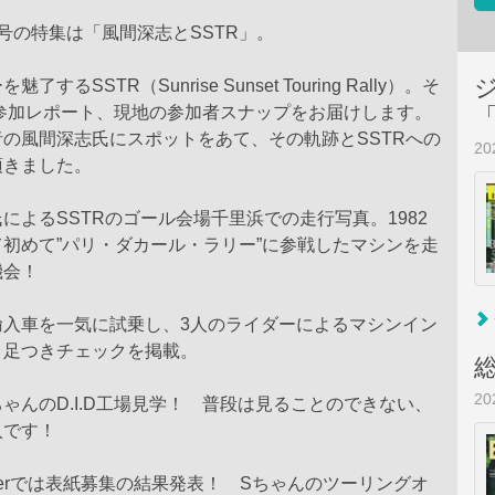
号の特集は「風間深志とSSTR」。
するSSTR（Sunrise Sunset Touring Rally）。そ
5参加レポート、現地の参加者スナップをお届けします。
の風間深志氏にスポットをあて、その軌跡とSSTRへの
2
頂きました。
によるSSTRのゴール会場千里浜での走行写真。1982
初めて”パリ・ダカール・ラリー”に参戦したマシンを走
機会！
輸入車を一気に試乗し、3人のライダーによるマシンイン
、足つきチェックを掲載。
2
ゃんのD.I.D工場見学！ 普段は見ることのできない、
入です！
Bikerでは表紙募集の結果発表！ Sちゃんのツーリングオ