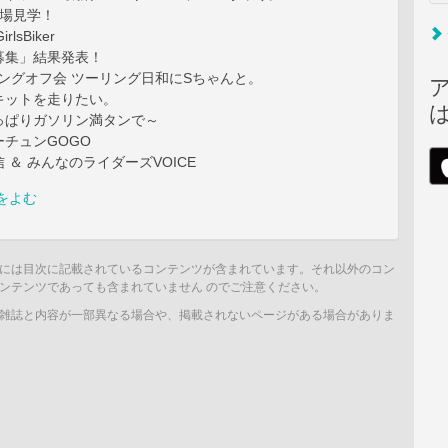
D工場見学！
irlsBiker
募集」結果発表！
ツーリングオフ会 ツーリング日和にSちゃんと。
キットを走りたい。
っぱりガソリン満タンで～
チュンGOGO
 ＆ みんなのライダーズVOICE
をよむ
には目次に記載されているコンテンツが含まれています。それ以外のコン
ンテンツであっても含まれていません のでご注意ください。
雑誌と内容が一部異なる場合や、掲載されないページがある場合がありま