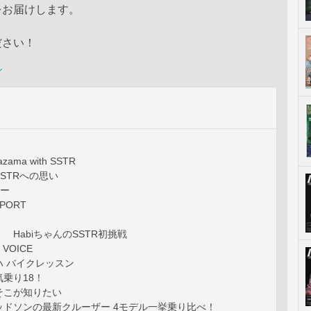
をお届けします。
ださい！
ル
azama with SSTR
STRへの思い
リー
EPORT
 HabiちゃんのSSTR初挑戦
VOICE
ハ バイクレッスン
乗り18！
そこが知りたい
ッドソンの最新クルーザー 4モデル一挙乗り比べ！