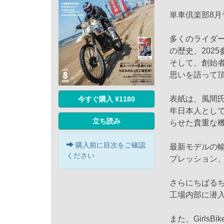
単車倶楽部8月
多くのライダーを魅了
の歴史、202
そして、創始者
思いを語って
表紙は、風間氏
今すぐ購入 ¥1180
年日本人として
立ち読み
らせた貴重な
購入前に目次をご確認
最新モデルの
ください
プレッション
さらにちぱるち
工場内部に潜
また、Girls