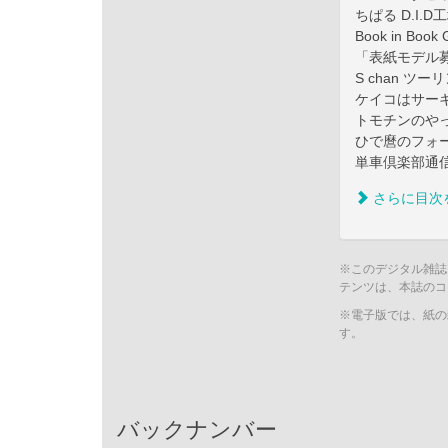
ちぱる D.I.
Book in Book G
「表紙モデル
S chan 
ケイコはサー
トモチンのや
ひで麿のフォー
単車倶楽部通信
さらに目次
※このデジタル雑誌
テンツは、本誌のコ
※電子版では、紙の
す。
バックナンバー