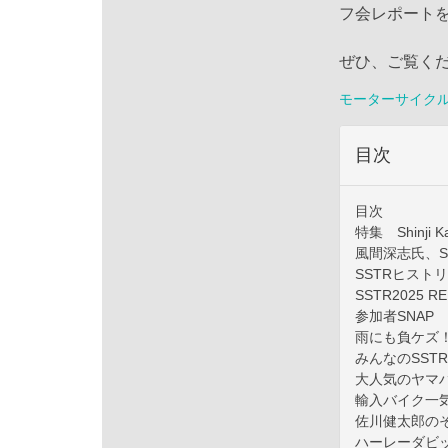
フ会レポート
ぜひ、ご覧く
モーターサイク
目次
目次
特集 Shinji K
風間深志氏、S
SSTRヒスト
SSTR2025 R
参加者SNAP
⾬にも負ケズ！
みんなのSSTR 
大人気のヤマ
輸入バイク一気
佐川健太郎の
ハーレーダビ