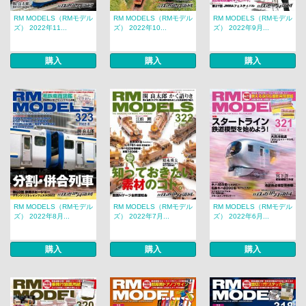
RM MODELS（RMモデル
RM MODELS（RMモデル
RM MODELS（RMモデル
ズ） 2022年11...
ズ） 2022年10...
ズ） 2022年9月...
購入
購入
購入
RM MODELS（RMモデル
RM MODELS（RMモデル
RM MODELS（RMモデル
ズ） 2022年8月...
ズ） 2022年7月...
ズ） 2022年6月...
購入
購入
購入