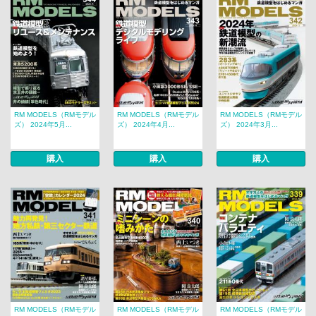
RM MODELS（RMモデル
RM MODELS（RMモデル
RM MODELS（RMモデル
ズ） 2024年5月...
ズ） 2024年4月...
ズ） 2024年3月...
購入
購入
購入
RM MODELS（RMモデル
RM MODELS（RMモデル
RM MODELS（RMモデル