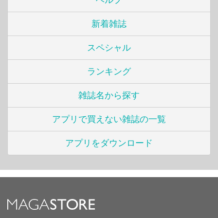
ヘルプ
新着雑誌
スペシャル
ランキング
雑誌名から探す
アプリで買えない雑誌の一覧
アプリをダウンロード