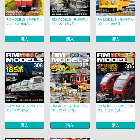
RM MODELS（RMモデル
RM MODELS（RMモデル
RM MODELS（RMモデル
ズ） 2021年8月...
ズ） 2021年7月...
ズ） 2021年6月...
購入
購入
購入
RM MODELS（RMモデル
RM MODELS（RMモデル
RM MODELS（RMモデル
ズ） 2021年5月...
ズ） 2021年4月...
ズ） 2021年3月...
購入
購入
購入