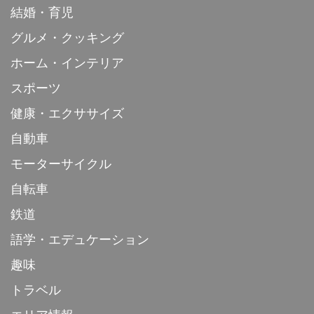
結婚・育児
グルメ・クッキング
ホーム・インテリア
スポーツ
健康・エクササイズ
自動車
モーターサイクル
自転車
鉄道
語学・エデュケーション
趣味
トラベル