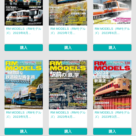
RM MODELS（RMモデル
RM MODELS（RMモデル
RM MODELS（RMモデル
ズ） 2023年8月...
ズ） 2023年7月...
ズ） 2023年6月...
購入
購入
購入
RM MODELS（RMモデル
RM MODELS（RMモデル
RM MODELS（RMモデル
ズ） 2023年5月...
ズ） 2023年4月...
ズ） 2023年3月...
購入
購入
購入