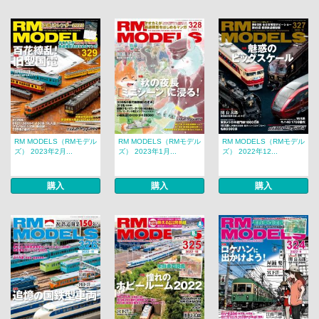
RM MODELS（RMモデル
RM MODELS（RMモデル
RM MODELS（RMモデル
ズ） 2023年2月...
ズ） 2023年1月...
ズ） 2022年12...
購入
購入
購入