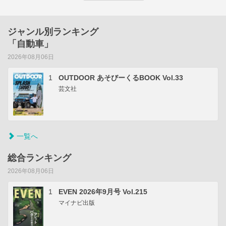
ジャンル別ランキング
「自動車」
2026年08月06日
1
OUTDOOR あそびーくるBOOK Vol.33
芸文社
一覧へ
総合ランキング
2026年08月06日
1
EVEN 2026年9月号 Vol.215
マイナビ出版