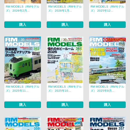
RM MODELS（RMモデル
RM MODELS（RMモデル
RM MODELS（RMモデル
ズ） 2026年2月...
ズ） 2026年1月...
ズ） 2025年12...
購入
購入
購入
RM MODELS（RMモデル
RM MODELS（RMモデル
RM MODELS（RMモデル
ズ） 2025年11...
ズ） 2025年10...
ズ） 2025年9月...
購入
購入
購入