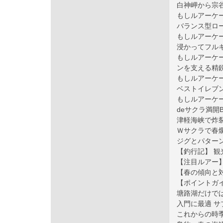
白神岬から宗
もしルアーケ
バランス型ロ
もしルアーケ
浸かってフル
もしルアーケ
ンを支える精
もしルアーケ
ベストイレブ
もしルアーケ
deサクラ満開B
津軽海峡で炸裂！
Ｗサクラで春
ジグとパター
【釣行記】 
【注目ルアー
【春の傾向と
【ポイントガイ
塘路湖だけで
入門に最適 サ
これからの時