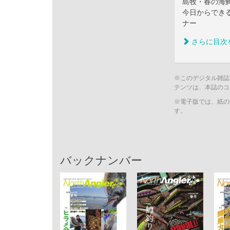
島牧・春の海
今日からでき
ナー
さらに目次
※このデジタル雑誌
テンツは、本誌のコ
※電子版では、紙の
す。
バックナンバー