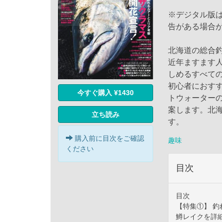
※デジタル版
告がある場合
北海道の総合
近年ますます
しめるすべて
初心者におす
今すぐ購入 ¥1430
トウォーター
案します。北
立ち読み
す。
購入前に目次をご確認
趣味
ください
目次
目次
【特集①】 釣
鱒レイクを詳細