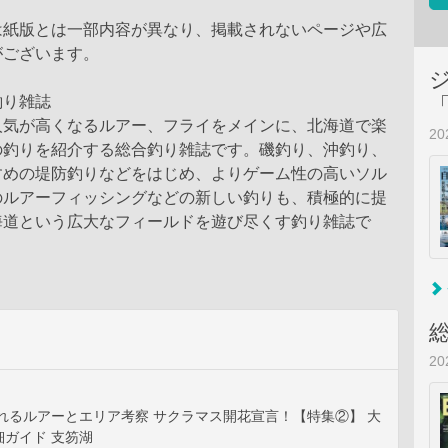
は紙版とは一部内容が異なり、掲載されないページや広
がございます。
釣り雑誌
人気が高くなるルアー、フライをメインに、北海道で楽
2
の釣りを紹介する総合釣り雑誌です。磯釣り、沖釣り、
すめの堤防釣りなどをはじめ、よりゲーム性の高いソル
のルアーフィッシングなどの新しい釣りも、積極的に提
海道という広大なフィールドを遊び尽くす釣り雑誌で
2
れるルアーとエリア考察 サクラマス開花宣言！【特集②】 大
ガイド 支笏湖