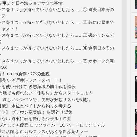
谷岬まで 日本海ショアサクラ事情
ースを１つしか持っていけないとしたら……① 道央日本海の
ーテ
ースを１つしか持って行けないとしたら……② 時には腰まで
キャスト！
ースを１つしか持っていけないとしたら……③ 磯のラン＆ガ
鋭
ースを１つしか持っていけないとしたら……④ 道南日本海の
ン
ースを１つしか持っていけないとしたら……⑤ オホーツク海
OX
 uroco新作・CSの全貌
爛漫 いざ戸井沖ラストスパート！
ンを使い分けて 後志海域の前半戦を謳歌
観光地でも侮れない「休暇村」からスタートしよう
】 新しいシンペンで、美鱒が好むリズムを刻む。
対策】 水位とベイトから釣りを考える
ド】 ブラウン高実績！ 厳選釣り場集
はない 道東に春を告げるシラルトロ湖
ブとしても優秀 ロックライバー1G ハードロックモデル
季に活躍必至 カルテラスがおくる新感覚ミノー