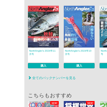
NorthAngler’s 2024年11
NorthAngler’s 2024年10
Nort
月号
月号
号
購入
購入
全てのバックナンバーを見る
こちらもおすすめ
NEW!
NEW!