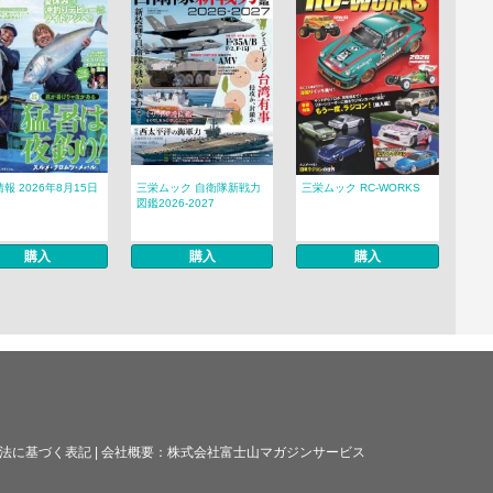
報 2026年8月15日
三栄ムック 自衛隊新戦力
三栄ムック RC-WORKS
図鑑2026-2027
購入
購入
購入
法に基づく表記
|
会社概要：
株式会社富士山マガジンサービス