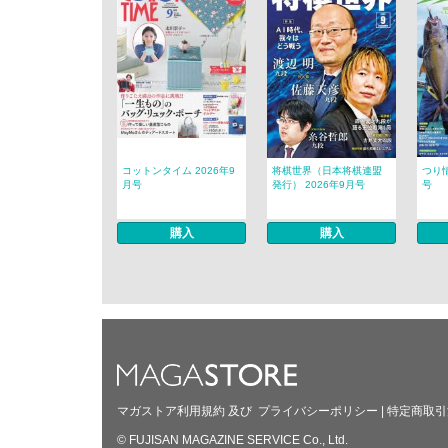
コットンタイム 2026年9
将棋世界（日本将棋連盟
つり情
月号
発行） 2026年9月号
号
購入
購入
マガストア利用規約
及び
プライバシーポリシー
|
特定商取引
© FUJISAN MAGAZINE SERVICE Co., Ltd.