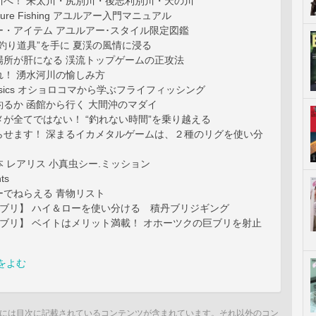
川へ！ 朱太川・尻別川・後志利別川・天の川
Ayu Lure Fishing アユルアー入門マニュアル
ー・アイテム アユルアー･スタイル限定図鑑
釣り道具”を手に 夏渓の風情に浸る
場所が肝になる 渓流トップゲームの正攻法
れ！ 湧水河川の愉しみ方
ng Basics オショロコマから学ぶフライフィッシング
るか 函館から行く 大間沖のマダイ
が全てではない！ “釣れない時間”を乗り越える
らせます！ 深まるイカメタルゲームは、２種のリグを使い分
 レアリス 小真虫シー.ミッション
ts
ーでねらえる 青物リスト
×ブリ】 ハイ＆ローを使い分ける 積丹ブリジギング
ブリ】 ベイトはメリット満載！ オホーツクの巨ブリを射止
をよむ
には目次に記載されているコンテンツが含まれています。それ以外のコン