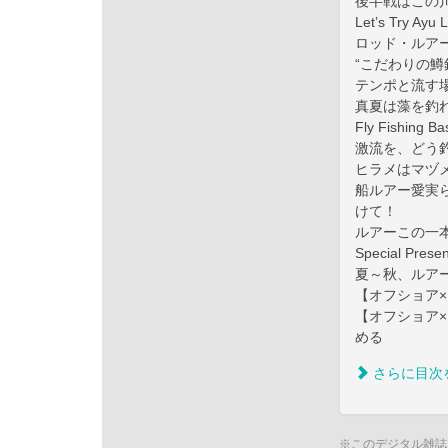
後半戦はこの
Let’s Try 
ロッド・ルア
“こだわりの鱒
テンポと流す
真夏は藻を釣
Fly Fishi
激流を、どう釣
ヒラメはマヅメ
船ルアー愛実
けて！
ルアーこの一本
Special Presen
夏～秋、ルア
【オフショア
【オフショア×
める
さらに目次
※このデジタル雑誌