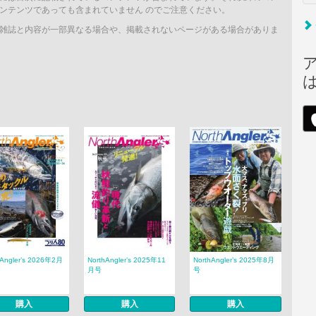
ンテンツであっても含まれていません のでご注意ください。
雑誌と内容が一部異なる場合や、掲載されないページがある場合がありま
hAngler’s 2026年2月
NorthAngler’s 2025年11
NorthAngler’s 2025年8月
月号
号
購入
購入
購入