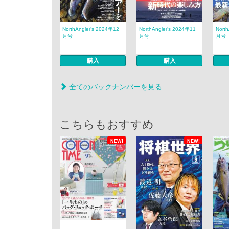
NorthAngler’s 2024年12
NorthAngler’s 2024年11
Nort
月号
月号
月号
購入
購入
全てのバックナンバーを見る
こちらもおすすめ
NEW!
NEW!