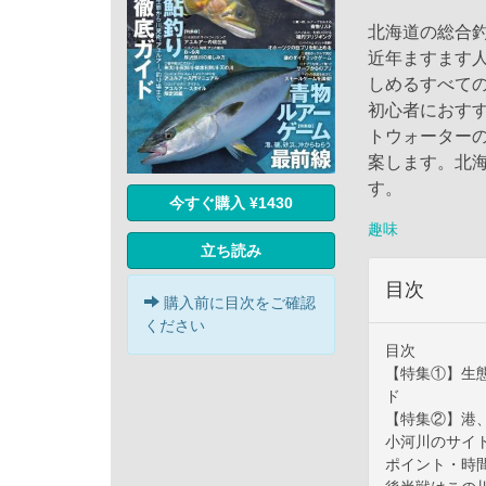
北海道の総合
近年ますます
しめるすべて
初心者におす
トウォーター
案します。北
す。
今すぐ購入 ¥1430
趣味
立ち読み
目次
購入前に目次をご確認
ください
目次
【特集①】生
ド
【特集②】港
小河川のサイ
ポイント・時間