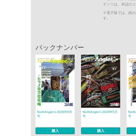
テンツは、本誌のコ
※電子版では、紙の
す。
バックナンバー
NorthAngler’s 2026年8月
NorthAngler’s 2026年5月
Nort
号
号
号
購入
購入