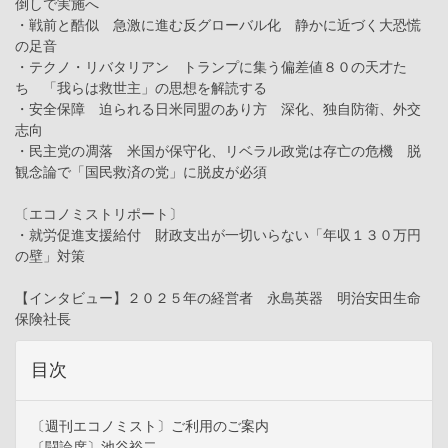
倒しで実施へ
・戦前と酷似 急激に進む反グローバル化 静かに近づく大恐慌
の足音
・テクノ・リバタリアン トランプに集う偏差値８０の天才た
ち 「我らは救世主」の思想を解読する
・安全保障 迫られる日米同盟のあり方 深化、独自防衛、外交
志向
・民主党の凋落 米国が保守化、リベラル政党は存亡の危機 脱
観念論で「国民救済の党」に脱皮が必須
〔エコノミストリポート〕
・就労促進支援給付 財政支出が一切いらない「年収１３０万円
の壁」対策
【インタビュー】２０２５年の経営者 永島英器 明治安田生命
保険社長
目次
〔週刊エコノミスト〕ご利用のご案内
〔闘論席〕池谷裕二