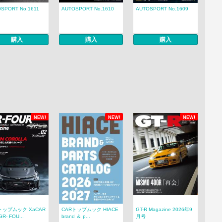
SPORT No.1611
AUTOSPORT No.1610
AUTOSPORT No.1609
購入
購入
購入
NEW!
NEW!
NEW!
トップムック XaCAR
CARトップムック HIACE
GT-R Magazine 2026年9
R- FOU...
brand ＆ p...
月号