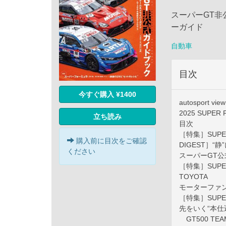
スーパーGT非公
ーガイド
自動車
目次
今すぐ購入 ¥1400
autosport view
2025 SUPE
立ち読み
目次
［特集］SUPE
購入前に目次をご確認
DIGEST］“静
ください
スーパーGT公式
［特集］SUPER
TOYOTA
モーターファン
［特集］SUPE
先をいく“本仕
GT500 TEAM