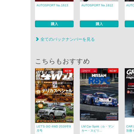
AUTOSPORT No.1613
AUTOSPORT No.1612
AUTO
購入
購入
全てのバックナンバーを見る
こちらもおすすめ
NEW!
NEW!
LET’S GO 4WD 2026年9
LM Car Spirit（ル・マン
CAR
月号
カー・スピリ...
別冊 G