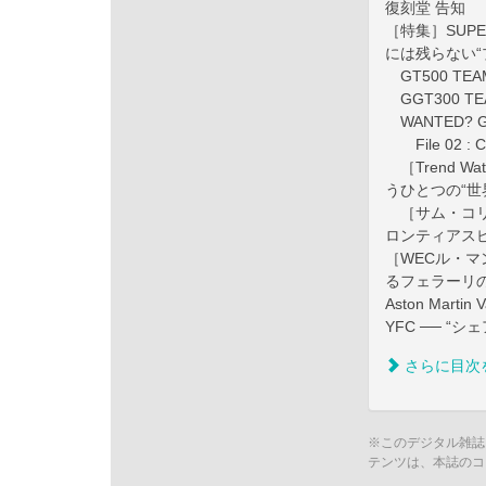
復刻堂 告知
［特集］SUP
には残らない“
GT500 TEAM
GGT300 TEA
WANTED? GT
File 02 : Ch
［Trend W
うひとつの“世
［サム・コリン
ロンティアス
［WECル・マン
るフェラーリ
Aston Martin V
YFC ── “シ
さらに目次
※このデジタル雑誌
テンツは、本誌のコ