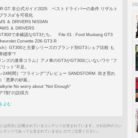
2
ER GT 非公式ガイド2025 ベストドライバーの条件 リザルト
プラスα”を可視化
S ＆ DRIVERS NISSAN
MS ＆ DRIVERS
300で未確認なGT3たち。 File 01 : Ford Mustang GT3
evrolet Corvette Z06 GT3.R
atch］GT300と主要シリーズのブランド別GT3シェア比較 も
界標準”?
ズの激筆コラム］アメ車のGT3がGT300にいないワケ “フ
ピリット”不足。
24時間］“フライング”プレビュー SANDSTORM. 吹き荒れ
の「悪夢の砂嵐」
alkyrie No worry about “Not Enough”
ェア7割”の説得力
をよむ
には目次に記載されているコンテンツが含まれています。それ以外のコン
ンテンツであっても含まれていません のでご注意ください。