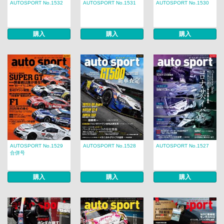
AUTOSPORT No.1532
AUTOSPORT No.1531
AUTOSPORT No.1530
購入
購入
購入
AUTOSPORT No.1529
AUTOSPORT No.1528
AUTOSPORT No.1527
合併号
購入
購入
購入