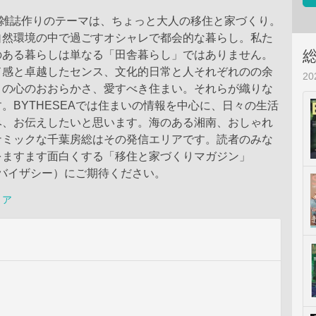
A の雑誌作りのテーマは、ちょっと大人の移住と家づくり。
自然環境の中で過ごすオシャレで都会的な暮らし。私た
のある暮らしは単なる「田舎暮らし」ではありません。
ド感と卓越したセンス、文化的日常と人それぞれのの余
2
との心のおおらかさ、愛すべき住まい。それらが織りな
。BYTHESEAでは住まいの情報を中心に、日々の生活
み、お伝えしたいと思います。海のある湘南、おしゃれ
ナミックな千葉房総はその発信エリアです。読者のみな
をますます面白くする「移住と家づくりマガジン」
A（バイザシー）にご期待ください。
リア