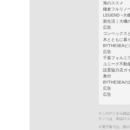
海のススメ
鎌倉フルリノ
LEGEND 
新生活｜大磯
広告
コンベックス
木とともに暮
BYTHESEA
広告
千葉フォルニ
ユニーク不動
設置協力店ガ
奥付
BYTHESEA
広告
広告
※このデジタル雑誌
テンツは、本誌のコ
※電子版では、紙の