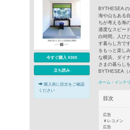
BYTHESE
海や山もある
ちが考える海
適度なスピー
白時間。人び
す暮らし方です
をもっと楽し
な横浜、ダイ
今すぐ購入 ¥300
さまの暮らし
立ち読み
BYTHESE
ホーム・インテ
購入前に目次をご確認
ください
目次
広告
＃レコメン
広告