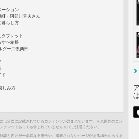
ベーション
~大磯町・阿部川芳夫さん
の暮らし方
とタブレット
らす〜箱根
ビルダーズ倶楽部
ア
産
イド
の楽しみ方
には目次に記載されているコンテンツが含まれています。それ以外のコン
ンテンツであっても含まれていません のでご注意ください。
雑誌と内容が一部異なる場合や、掲載されないページがある場合がありま