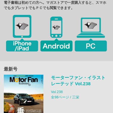
電子書籍は初めての方へ。マガストアで一度購入すると、スマホ
でもタブレットでもＰＣでも閲覧できます。
最新号
モーターファン・イラスト
レーテッド Vol.238
Vol.238
全98ページ / 三栄