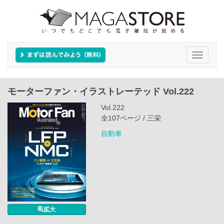
Toggle
navigati
モーターファン・イラストレーテッド Vol.222
Vol.222
全107ページ / 三栄
自動車
拡大