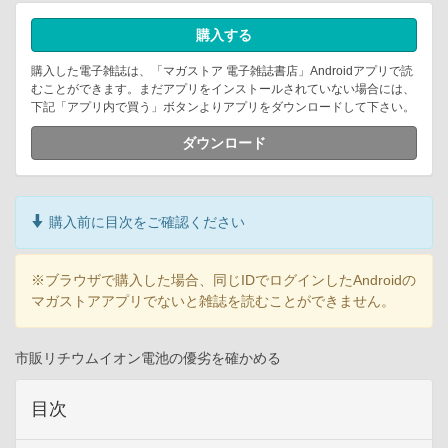
購入する
購入した電子雑誌は、「マガストア 電子雑誌書店」Androidアプリで読
むことができます。まだアプリをインストールされていない場合には、
下記「アプリ内で買う」ボタンよりアプリをダウンロードして下さい。
ダウンロード
購入前に目次をご確認ください
※ブラウザで購入した場合、同じIDでログインしたAndroidの
マガストアアプリでないと雑誌を読むことができません。
市販リチウムイオン電池の優劣を確かめる
目次