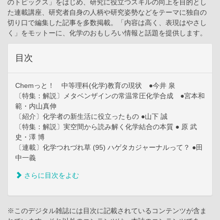
のトピックス」をはじめ、研究に役立つスキルの向上を目的とし
た連載講座、研究者自身の人柄や研究姿勢などをテーマに独自の
切り口で編集した記事を多数掲載。「内容は高く、表現はやさし
く」をモットーに、化学のおもしろい情報と話題を提供します。
目次
Chemっと！ 中等理科(化学)教育の現状 ●今井 泉
〔特集：解説〕メタベンザインの常温常圧化学合成 ●宮本和
範・内山真伸
〔紹介〕化学者の新生活に役立ったもの ●山下 誠
〔特集：解説〕実空間から読み解く化学結合の本質 ● 原 武
史・澤 博
〔連載〕化学つれづれ草 (95) ハゲタカジャーナルって？ ●田
中一義
さらに目次をよむ
※このデジタル雑誌には目次に記載されているコンテンツが含ま