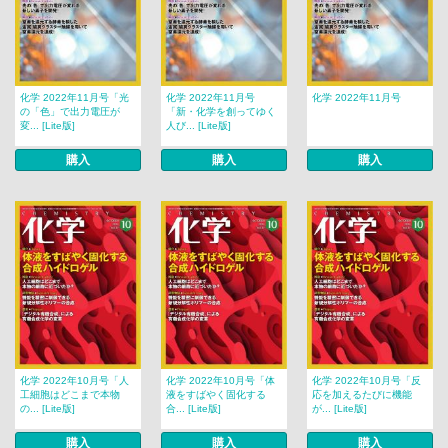
化学 2022年11月号「光
化学 2022年11月号
化学 2022年11月号
の「色」で出力電圧が
「新・化学を創ってゆく
変... [Lite版]
人び... [Lite版]
購入
購入
購入
化学 2022年10月号「人
化学 2022年10月号「体
化学 2022年10月号「反
工細胞はどこまで本物
液をすばやく固化する
応を加えるたびに機能
の... [Lite版]
合... [Lite版]
が... [Lite版]
購入
購入
購入