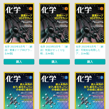
化学 2023年3月号「〔解
化学 2023年3月号「〔解
化学 2023年3月号「〔解
説〕窒素ドープ3Dグラ...
説〕性質がそっくりな
説〕可視光を利用した
[Lite版]
軽... [Lite版]
ア... [Lite版]
購入
購入
購入