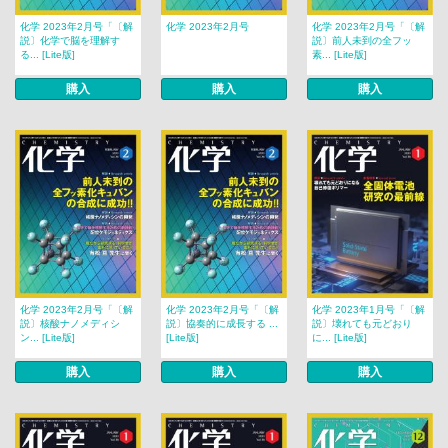
化学 2023年2月号「〔解
化学 2023年2月号
化学 2023年2月号「〔解
説〕化学で脳を理解す
説〕前人未到の全フッ
る... [Lite版]
素... [Lite版]
購入
購入
購入
化学 2023年2月号「〔解
化学 2023年2月号「〔解
化学 2023年1月号「〔解
説〕核酸ナノメディシ
説〕協奏的に成長する ...
説〕壊れても元どおり
ン... [Lite版]
[Lite版]
に... [Lite版]
購入
購入
購入