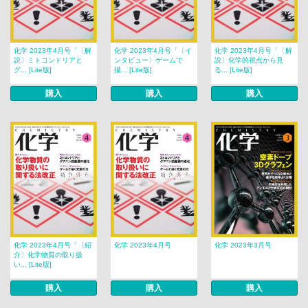
化学 2023年4月号「〔解
化学 2023年4月号「〔イ
化学 2023年4月号「〔解
説〕ミトコンドリアと
ンタビュー〕ゲームで
説〕化学的視点から見
グ... [Lite版]
描... [Lite版]
る... [Lite版]
購入
購入
購入
化学 2023年4月号「〔紹
化学 2023年4月号
化学 2023年3月号
介〕化学物質の取り扱
い... [Lite版]
購入
購入
購入