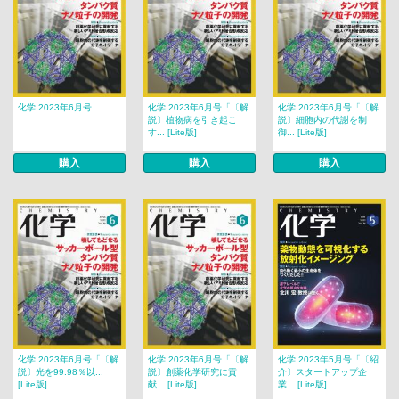
化学 2023年6月号
化学 2023年6月号「〔解
化学 2023年6月号「〔解
説〕植物病を引き起こ
説〕細胞内の代謝を制
す... [Lite版]
御... [Lite版]
購入
購入
購入
化学 2023年6月号「〔解
化学 2023年6月号「〔解
化学 2023年5月号「〔紹
説〕光を99.98％以...
説〕創薬化学研究に貢
介〕スタートアップ企
[Lite版]
献... [Lite版]
業... [Lite版]