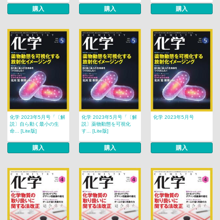
購入
購入
購入
化学 2023年5月号「〔解
化学 2023年5月号「〔解
化学 2023年5月号
説〕自ら動く最小の生
説〕薬物動態を可視化
命... [Lite版]
す... [Lite版]
購入
購入
購入