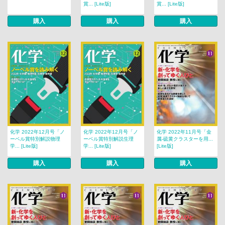
賞... [Lite版]
賞... [Lite版]
購入
購入
購入
化学 2022年12月号「ノ
化学 2022年12月号「ノ
化学 2022年11月号「金
ーベル賞特別解説物理
ーベル賞特別解説生理
属-硫黄クラスターを用...
学... [Lite版]
学... [Lite版]
[Lite版]
購入
購入
購入