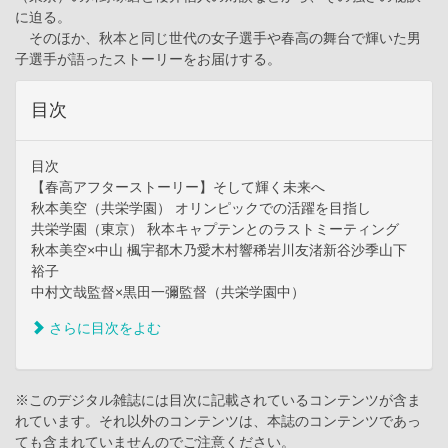
に迫る。
そのほか、秋本と同じ世代の女子選手や春高の舞台で輝いた男
子選手が語ったストーリーをお届けする。
目次
目次
【春高アフターストーリー】そして輝く未来へ
秋本美空（共栄学園） オリンピックでの活躍を目指し
共栄学園（東京） 秋本キャプテンとのラストミーティング
秋本美空×中山 楓宇都木乃愛木村響稀岩川友渚新谷沙季山下
裕子
中村文哉監督×黒田一彌監督（共栄学園中）
さらに目次をよむ
※このデジタル雑誌には目次に記載されているコンテンツが含ま
れています。それ以外のコンテンツは、本誌のコンテンツであっ
ても含まれていませんのでご注意ください。