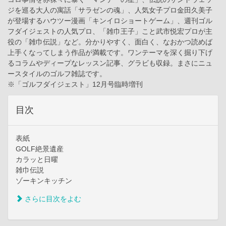
ジを巡る大人の寓話「サラゼンの魂」、人気女子プロ金田久美子
が登場するハウツー漫画「キンイロショートゲーム」、週刊ゴル
フダイジェストの人気プロ、「雑巾王子」こと武市悦宏プロが主
役の「雑巾伝説」など。分かりやすく、面白く、なおかつ読めば
上手くなってしまう作品が満載です。ワンテーマを深く掘り下げ
るコラムやディープなレッスン記事、グラビも収録。まさにニュ
ースタイルのゴルフ雑誌です。
※「ゴルフダイジェスト」12月号臨時増刊
目次
表紙
GOLF絶景遺産
カラッと日曜
雑巾伝説
ゾーキンキッチン
さらに目次をよむ