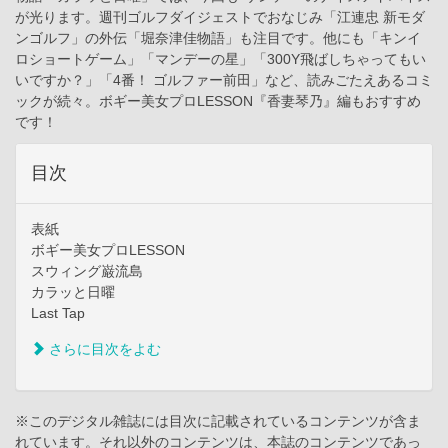
が光ります。週刊ゴルフダイジェストでおなじみ「江連忠 新モダ
ンゴルフ」の外伝「堀奈津佳物語」も注目です。他にも「キンイ
ロショートゲーム」「マンデーの星」「300Y飛ばしちゃってもい
いですか？」「4番！ ゴルファー前田」など、読みごたえあるコミ
ックが続々。ボギー美女プロLESSON『香妻琴乃』編もおすすめ
です！
目次
表紙
ボギー美女プロLESSON
スウィング巌流島
カラッと日曜
Last Tap
さらに目次をよむ
※このデジタル雑誌には目次に記載されているコンテンツが含ま
れています。それ以外のコンテンツは、本誌のコンテンツであっ