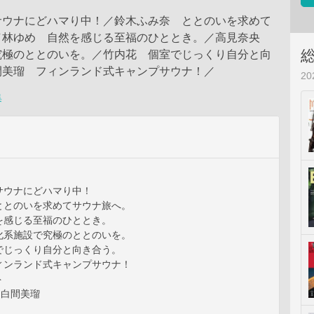
サウナにどハマり中！／鈴木ふみ奈 ととのいを求めて
／林ゆめ 自然を感じる至福のひととき。／高見奈央
究極のととのいを。／竹内花 個室でじっくり自分と向
間美瑠 フィンランド式キャンプサウナ！／
2
集
サウナにどハマり中！
ととのいを求めてサウナ旅へ。
を感じる至福のひととき。
化系施設で究極のととのいを。
でじっくり自分と向き合う。
ィンランド式キャンプサウナ！
ト
R:白間美瑠