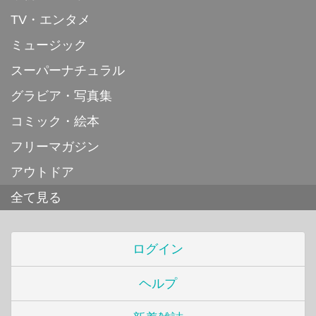
TV・エンタメ
ミュージック
スーパーナチュラル
グラビア・写真集
コミック・絵本
フリーマガジン
アウトドア
全て見る
ログイン
ヘルプ