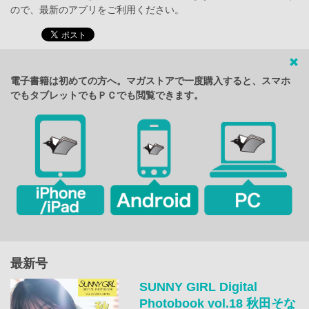
ので、最新のアプリをご利用ください。
電子書籍は初めての方へ。マガストアで一度購入すると、スマホ
でもタブレットでもＰＣでも閲覧できます。
最新号
SUNNY GIRL Digital
Photobook vol.18 秋田そな