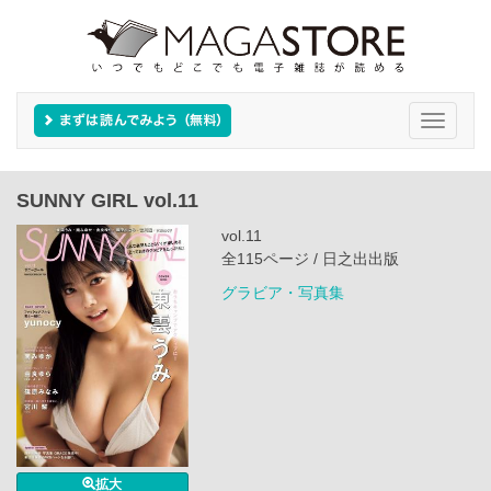
Toggle
navigati
SUNNY GIRL vol.11
vol.11
全115ページ / 日之出出版
グラビア・写真集
拡大