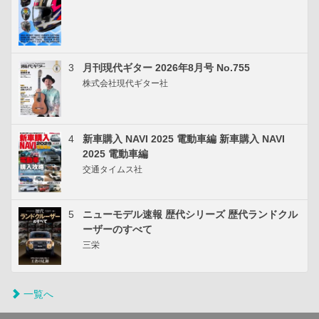
3
月刊現代ギター 2026年8月号 No.755
株式会社現代ギター社
4
新車購入 NAVI 2025 電動車編 新車購入 NAVI
2025 電動車編
交通タイムス社
5
ニューモデル速報 歴代シリーズ 歴代ランドクル
ーザーのすべて
三栄
一覧へ