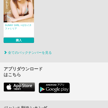
SUNNY GIRL ×ゼロイチ
ファミリア
購入
全てのバックナンバーを見る
アプリダウンロード
はこちら