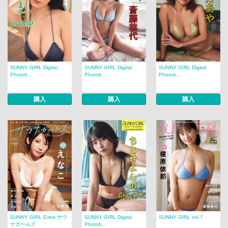
SUNNY GIRL Digital
SUNNY GIRL Digital
SUNNY GIRL Digital
Photob...
Photob...
Photob...
購入
購入
購入
SUNNY GIRL Extra サウ
SUNNY GIRL Digital
SUNNY GIRL vol.7
ナガールズ
Photob...