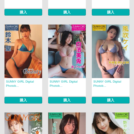
購入
購入
購入
SUNNY GIRL Digital
SUNNY GIRL Digital
SUNNY GIRL Digital
Photob...
Photob...
Photob...
購入
購入
購入