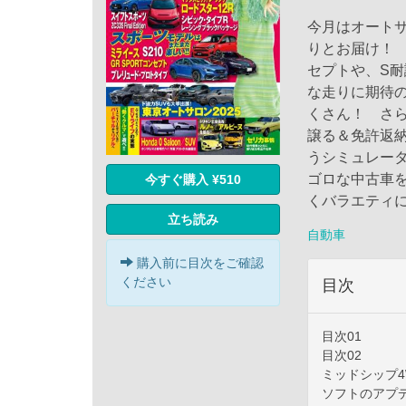
今月はオートサ
りとお届け！ 
セプトや、S耐
な走りに期待
くさん！ さら
譲る＆免許返
うシミュレー
ゴロな中古車を
今すぐ購入 ¥510
くバラエティ
立ち読み
自動車
購入前に目次をご確認
ください
目次
目次01
目次02
ミッドシップ
ソフトのアプ