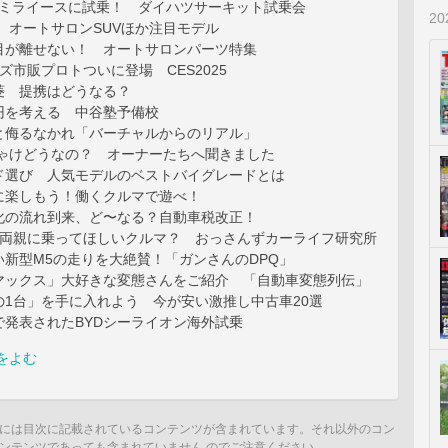
装ミライースに試乗！ ダイハツサーキット試乗会
2
 オートサロンSUVほか注目モデル
目が離せない！ オートサロンパーツ特集
ーズ市販プロトついに登場 CES2025
菱 提携はどうなる？
円を考える 中谷塾予備校
と侮るなかれ「バーチャルからのリアル」
ちゃけどうなの？ オーナーたちへ聞きました
ド選び 人気モデルのベストバイグレードとは
に楽しもう！働くクルマで遊べ！
化の流れ到来、ど〜なる？自動車税改正！
は両親に乗ってほしいクルマ？ おっさんずカーライフ研究所
い新型M5の走りを大絶賛！「ガンさんのDPQ」
マックス」大好きな変態さんをご紹介 「自動車変態列伝」
の1台」を手に入れよう 今が安い激推し中古車20選
で発表されたBYDシーライオン海外試乗
をよむ
には目次に記載されているコンテンツが含まれています。それ以外のコン
ンテンツであっても含まれていません のでご注意ください。