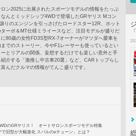
ロン2025に出展されたスポーツモデルの情報をたっぷ
なんとミッドシップ4WDで登場したGRヤリス Mコン
譲りのエンジンを引っさげたロードスター12R、ホット
のターボ＆MT仕様ミライースなど、注目モデルが盛りだ
に80歳の女性FD3S型RX-7オーナーがマツダへ愛車を
2
納までのストーリー、今やF1レーサーも使っているとい
ターとリアルの関係、妄想するだけでも楽しい意外と手
紹介する「激推し中古車20選」など、CARトップらし
に富んだクルマの情報がてんこ盛りです。
4WDのGRヤリス！ オートサロンスポーツモデル特集
デで旧型が大幅進化 スバルのeチューン」とは？