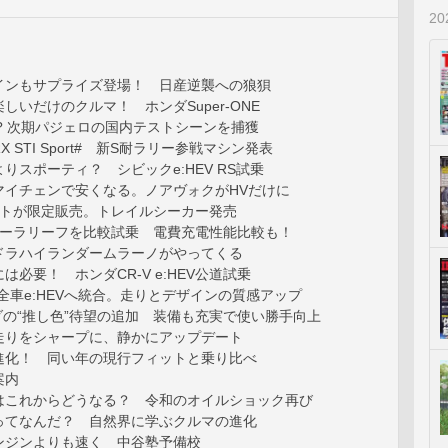
2
インもサプライズ登場！ 日産逆襲への狼狽
しいだけのクルマ！ ホンダSuper-ONE
? 次期パジェロの国内テストシーンを捕獲
RX STI Sport# 新S耐ラリー参戦マシン発表
りスポーティ？ シビックe:HEV RS試乗
マイチェンで安くなる。ノアヴォクがHVだけに
イトが限定販売。トレイルシーカー発売
ターラリーフを比較試乗 電費充電性能比較も！
ドラハイランダームラーノがやってくる
は必要！ ホンダCR-V e:HEV公道試乗
が全車e:HEVへ統合。走りとデザインの質感アップ
ツダの“推し色”待望の追加 装備も充実で使い勝手向上
走りをシャープに、静かにアップデート
進化！ 同い年の現行フィットと乗り比べ
案内
はこれからどうなる？ 令和のオイルショック再び
ってなんだ？ 自然界に学ぶクルマの進化
ンジンよりも速く 中谷塾予備校