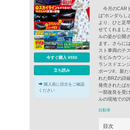
今月のCARト
は“ホンダらし
より、ひと足
せてくれまし
ルの姿が公開
ます。さらに
スト車両のテス
モビルカウン
今すぐ購入 ¥550
ランスドエンジ
立ち読み
ポーツ#、新た
れたBRZの詳
購入前に目次をご確認
発売されたばか
ください
一部改良を受
ルの現地での
自動車
目次