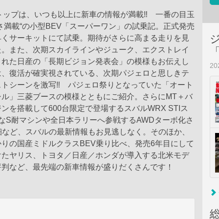
ップは、いつも以上に新車の情報が満載‼︎ 一番の目玉
さ満載“の小型BEV「スーパーワン」の試乗記。正式発売
早くサーキットにて試乗。期待がさらに高まる走りを見
た。また、次期スカイラインやジューク、エクストレイ
された日産の「長期ビジョン発表会」の模様もお伝えし
2
は、復活が確実視されている、次期パジェロと思しきテ
トシーンを激写‼︎ パジェロ祭りとなっていた「オート
シル」三菱ブースの模様とともにご紹介。さらにMT＋バ
ンを搭載して600台限定で登場するスバルWRX STIス
なS耐マシンや全日本ラリーへ参戦するAWDターボ化さ
細など、スバルの最新情報もお見逃しなく。そのほか、
りの国産ミドルクラスBEV乗り比べ、発売6年目にして
けたヤリス、トヨタ／日産／ホンダが導入する北米モデ
評判など、最先端の新車情報が盛りだくさんです！