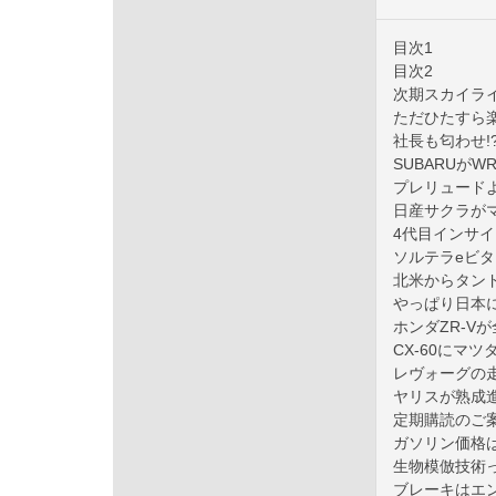
目次1
目次2
次期スカイラ
ただひたすら楽
社長も匂わせ!
SUBARUがW
プレリュードよ
日産サクラが
4代目インサ
ソルテラeビ
北米からタン
やっぱり日本に
ホンダZR-V
CX-60にマ
レヴォーグの
ヤリスが熟成
定期購読のご
ガソリン価格
生物模倣技術
ブレーキはエ