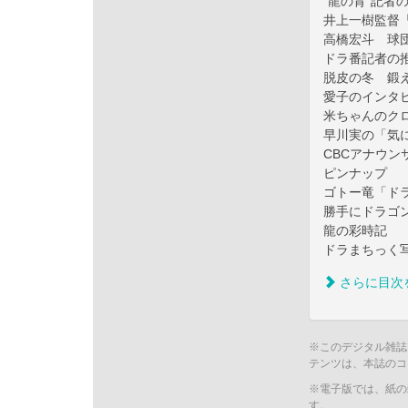
“龍の背”記者
井上一樹監督
高橋宏斗 球
ドラ番記者の
脱皮の冬 鍛
愛子のインタ
米ちゃんのク
早川実の「気
CBCアナウン
ピンナップ
ゴトー竜「ド
勝手にドラゴ
龍の彩時記
ドラまちっく
さらに目次
※このデジタル雑誌
テンツは、本誌のコ
※電子版では、紙の
す。