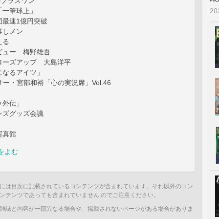
のプラスワン
2
「一筆球上」
団最速1億円突破
推しメン
える
ビュー 梅野雄吾
ローズアップ 大島洋平
になるアイツ」
サー・宮部和裕「心の実況席」Vol.46
ラ外伝」
ンズグッズ会議
写真館
をよむ
には目次に記載されているコンテンツが含まれています。それ以外のコン
ンテンツであっても含まれていません のでご注意ください。
雑誌と内容が一部異なる場合や、掲載されないページがある場合がありま