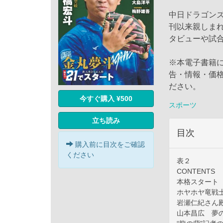
中日ドラゴンズ
刊以来親しま
タビューや試
※本電子書籍
告・情報・価
ださい。
今すぐ購入 ¥500
スポーツ
立ち読み
目次
購入前に目次をご確認
ください
表２
CONTENTS
本格スタート
ホヤホヤ竜戦
岩瀬仁紀さん
山本昌広 夢