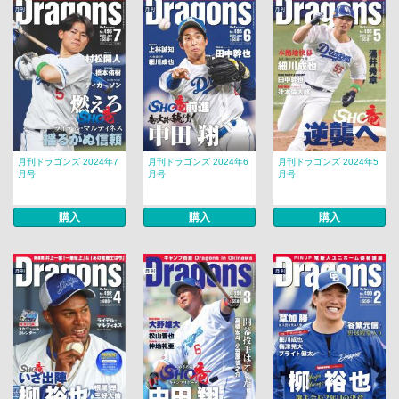
月刊ドラゴンズ 2024年7
月刊ドラゴンズ 2024年6
月刊ドラゴンズ 2024年5
月号
月号
月号
購入
購入
購入