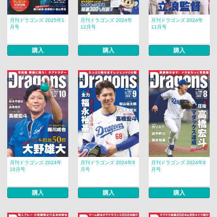
月刊ドラゴンズ 2025年1
月刊ドラゴンズ 2024年
月刊ドラゴンズ 2024年
月号
12月号
11月号
購入
購入
購入
月刊ドラゴンズ 2024年
月刊ドラゴンズ 2024年9
月刊ドラゴンズ 2024年8
10月号
月号
月号
購入
購入
購入