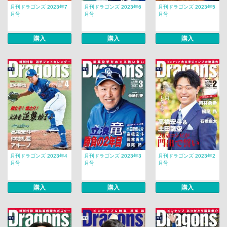
月刊ドラゴンズ 2023年7
月刊ドラゴンズ 2023年6
月刊ドラゴンズ 2023年5
月号
月号
月号
購入
購入
購入
月刊ドラゴンズ 2023年4
月刊ドラゴンズ 2023年3
月刊ドラゴンズ 2023年2
月号
月号
月号
購入
購入
購入