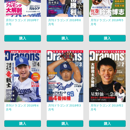
月刊ドラゴンズ 2018年7
月刊ドラゴンズ 2018年6
月刊ドラゴンズ 2018年5
月号
月号
月号
購入
購入
購入
月刊ドラゴンズ 2018年4
月刊ドラゴンズ 2018年3
月刊ドラゴンズ 2018年2
月号
月号
月号
購入
購入
購入