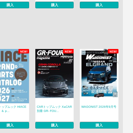
購入
購入
購入
NEW!
NEW!
NEW!
トップムック HIACE
CARトップムック XaCAR
WAGONIST 2026年9月号
 ＆ p...
別冊 GR- FOU...
購入
購入
購入