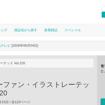
キング
雑誌名から探す
新着雑誌
スペシャル
晶テレビ
[2026年08月04日]
ッド Vol.220
電
と
ーファン・イラストレーテッ
20
1月15日 / 全123ページ