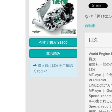
なぜ「再びエ
自動車
目次
今すぐ購入 ¥1900
立ち読み
World Engine
目次
福野礼一郎のク
購入前に目次をご確認
目次
ください
MF-eye 
VERIDRIVE
LINE公式ア
MF-eye ｜ 
Special r
ルの生まれる
Special r
披露「Hond