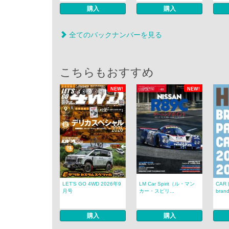
購入
購入
全てのバックナンバーを見る
こちらもおすすめ
NEW!
NEW!
LET’S GO 4WD 2026年9
LM Car Spirit（ル・マン
CAR
月号
カー・スピリ...
brand
購入
購入