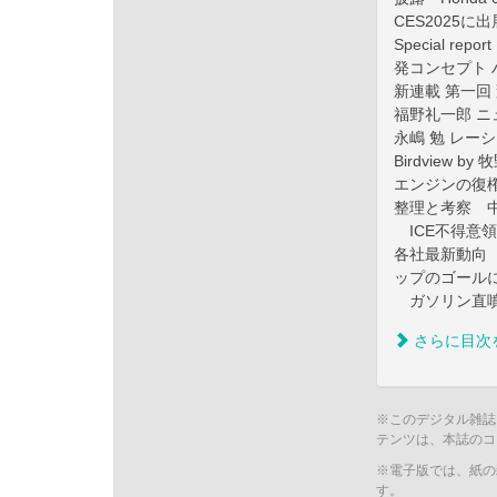
CES2025
Special r
発コンセプト 
新連載 第一回 
福野礼一郎 ニ
永嶋 勉 レー
Birdview by
エンジンの復
整理と考察 
ICE不得意領
各社最新動向 
ップのゴール
ガソリン直噴
さらに目次
※このデジタル雑誌
テンツは、本誌のコ
※電子版では、紙の
す。