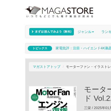
ジャンル
ラン
家電批評：注目・ハイエンド4K液
トピックス
マガストアトップ
モーターファン・イラストレーテ
モータ
ド Vol.2
三栄 / 2025年0