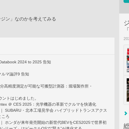
ンジン」なのかを考えてみる
2
 Databook 2024 to 2025 告知
ルマ論評9 告知
｜ 9成分高精度測定が可能な可搬型計測器：堀場製作所・
カウントはじめました。
Gentex ＠ CES 2025：光学機器の革新でクルマを快適化
eport ｜ SUBARU・北本工場見学会 ハイブリッドトランスアクス
ところ
eport ｜ ホンダが来年発売開始の新世代BEVをCES2025で世界初
a 0シリーズ」はビークルOSで“賢さ”が進化する