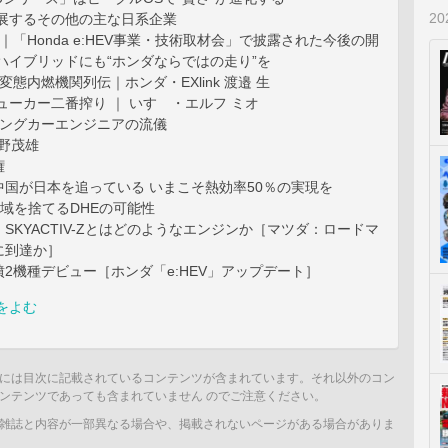
2
に出展するその他の主な日系企業
eport ｜「Honda e:HEV事業・技術取材会」で披露された今後の開
ハイブリッドにも“ホンダならではの走り”を
変態内燃機関列伝｜ホンダ・EXlink 渡邉 生
ューカー二番搾り ｜ いすゞ・エルフ ミオ
シングカーエンジニアの流儀
 牧野茂雄
権
中国が日本を追っている いまこそ熱効率50％の実現を
域を捨てるDHEの可能性
SKYACTIV-Zとはどのようなエンジンか［マツダ：ロードマ
に到達か］
2機種デビュー［ホンダ「e:HEV」アップデート］
をよむ
には目次に記載されているコンテンツが含まれています。それ以外のコン
ンテンツであっても含まれていません のでご注意ください。
雑誌と内容が一部異なる場合や、掲載されないページがある場合がありま