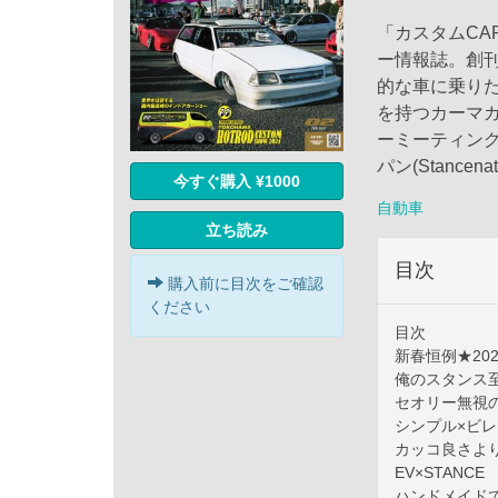
「カスタムCAR
ー情報誌。創刊
的な車に乗り
を持つカーマ
ーミーティング
パン(Stanc
今すぐ購入 ¥1000
自動車
立ち読み
目次
購入前に目次をご確認
ください
目次
新春恒例★20
俺のスタンス
セオリー無視
シンプル×ビレ
カッコ良さよ
EV×STANCE
ハンドメイドで