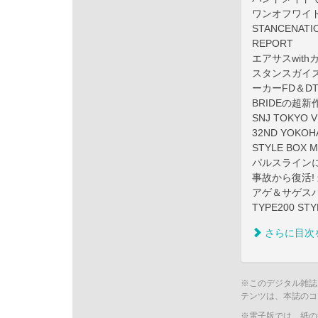
ワンオフワイド
STANCENATIO
REPORT
エアサスwith
スタンスガイズ必
ーカーFD＆DT
BRIDEの超
SNJ TOKYO 
32ND YOKOH
STYLE BOX
パルスラインに
事故から復活!
アゲ＆サゲスパ
TYPE200 ST
さらに目次
※このデジタル雑誌
テンツは、本誌のコ
※電子版では、紙の