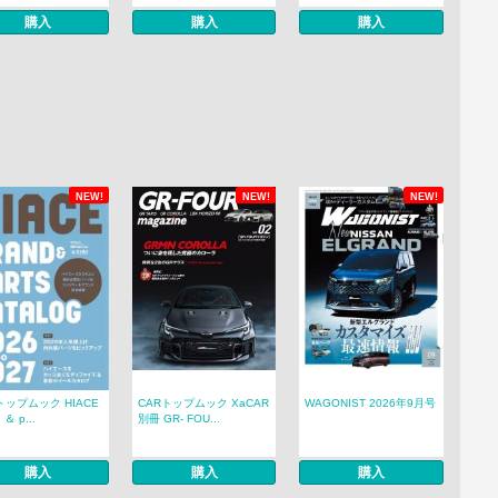
購入
購入
購入
NEW!
NEW!
NEW!
トップムック HIACE
CARトップムック XaCAR
WAGONIST 2026年9月号
 ＆ p...
別冊 GR- FOU...
購入
購入
購入