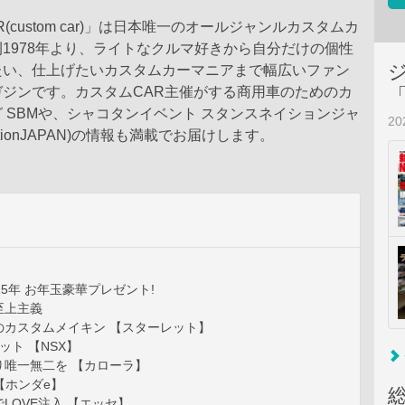
(custom car)」は日本唯一のオールジャンルカスタムカ
1978年より、ライトなクルマ好きから自分だけの個性
たい、仕上げたいカスタムカーマニアまで幅広いファン
ガジンです。カスタムCAR主催がする商用車のためのカ
 SBMや、シャコタンイベント スタンスネイションジャ
2
enationJAPAN)の情報も満載でお届けします。
25年 お年玉豪華プレゼント!
至上主義
のカスタムメイキン 【スターレット】
ット 【NSX】
り唯一無二を 【カローラ】
 【ホンダe】
LOVE注入 【エッセ】