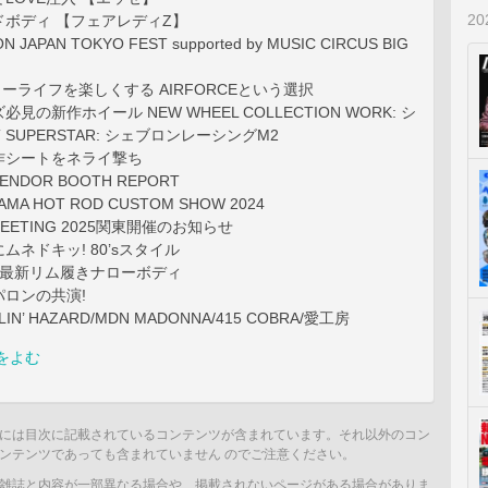
2
ボディ 【フェアレディZ】
N JAPAN TOKYO FEST supported by MUSIC CIRCUS BIG
カーライフを楽しくする AIRFORCEという選択
見の新作ホイール NEW WHEEL COLLECTION WORK: シ
 SUPERSTAR: シェブロンレーシングM2
新作シートをネライ撃ち
VENDOR BOOTH REPORT
AMA HOT ROD CUSTOM SHOW 2024
 MEETING 2025関東開催のお知らせ
ムネドキッ! 80’sスタイル
 最新リム履きナローボディ
ロンの共演!
YLIN’ HAZARD/MDN MADONNA/415 COBRA/愛工房
をよむ
には目次に記載されているコンテンツが含まれています。それ以外のコン
ンテンツであっても含まれていません のでご注意ください。
雑誌と内容が一部異なる場合や、掲載されないページがある場合がありま