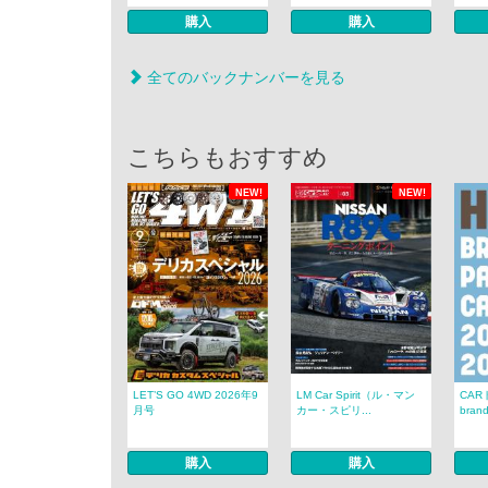
購入
購入
全てのバックナンバーを見る
こちらもおすすめ
NEW!
NEW!
LET’S GO 4WD 2026年9
LM Car Spirit（ル・マン
CAR
月号
カー・スピリ...
brand
購入
購入