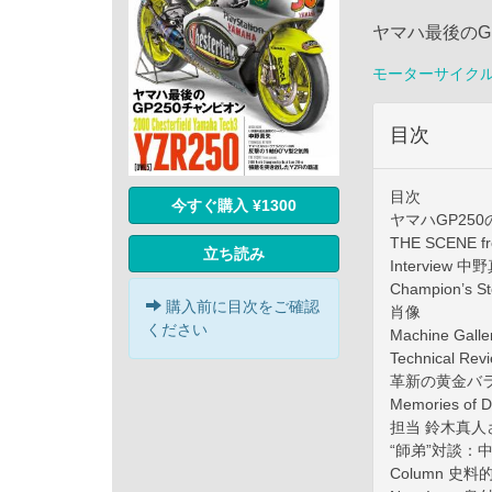
ヤマハ最後のGP2
モーターサイク
目次
目次
今すぐ購入 ¥1300
ヤマハGP25
THE SCENE 
立ち読み
Interview 
Champion’s
購入前に目次をご確認
肖像
ください
Machine Galle
Technica
革新の黄金バ
Memories 
担当 鈴木真人
“師弟”対談：
Column 