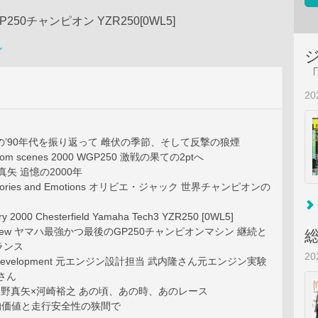
50チャンピオン YZR250[0WL5]
ル
2
0の’90年代を振り返って 雌伏の季節、そして反撃の狼煙
from scenes 2000 WGP250 激戦の果ての2ptへ
中野真矢 追憶の2000年
 Stories and Emotions オリビエ・ジャック 世界チャンピオンの
ry 2000 Chesterfield Yamaha Tech3 YZR250 [0WL5]
l Review ヤマハ最強かつ最後のGP250チャンピオンマシン 継続と
ランス
2
of Development 元エンジン設計担当 武内隆さん元エンジン実験
さん
中野真矢×河崎裕之 あの頃、あの時、あのレース
史料的価値と走行安全性の狭間で