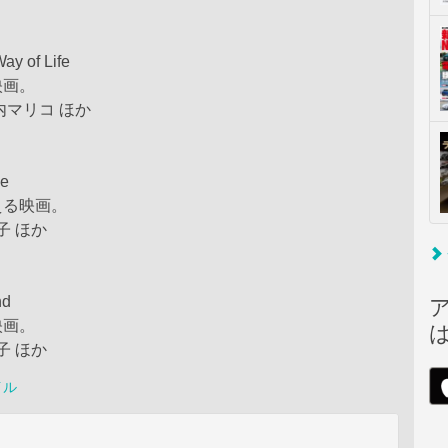
ay of Life
映画。
内マリコ ほか
ve
える映画。
子 ほか
nd
映画。
子 ほか
イル