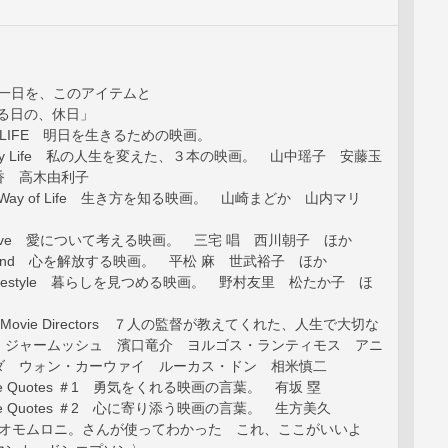
よい一日を、このアイテムと
「ある日の、休日」
OR LIFE 明日を生きるための映画。
 ＆ My Life 私の人生を変えた、３本の映画。 山中瑶子 安藤玉
香 高木由利子
The Way of Life 生き方を知る映画。 山崎まどか 山内マリ
 of Love 愛について考える映画。 三宅 唱 西川朝子 ほか
the Mind 心を解放する映画。 平松 麻 世武裕子 ほか
ing Lifestyle 暮らしを見つめる映画。 野村友里 松たか子 ほ
ional Movie Directors ７人の監督が教えてくれた、人生で大切な
・ジャームッシュ 濱口竜介 ヨルゴス・ランティモス アニ
ダ ウォン・カーウァイ ルーカス・ドン 相米慎二
 Movie Quotes ＃1 勇気をくれる映画の言葉。 有坂 塁
 Movie Quotes ＃2 心に寄り添う映画の言葉。 生方美久
 IT オモムロニ。さんが使ってわかった これ、ここがいいよ