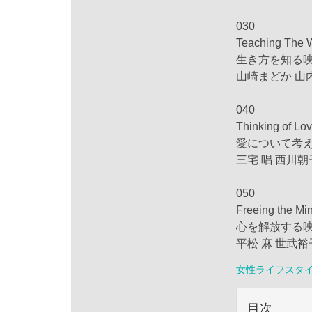
030
Teaching The W
生き方を知る
山崎まどか 山
040
Thinking of Lo
愛について考
三宅 唱 西川朝
050
Freeing the Mi
心を解放する
平松 麻 世武裕
女性ライフスタ
目次