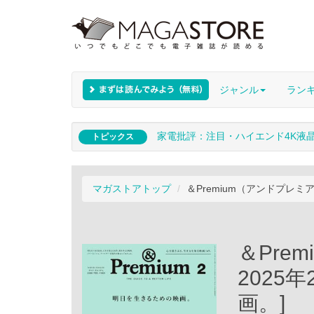
ジャンル
ラン
家電批評：注目・ハイエンド4K液
トピックス
マガストアトップ
＆Premium（アンドプレミア
＆Pre
2025
画。]