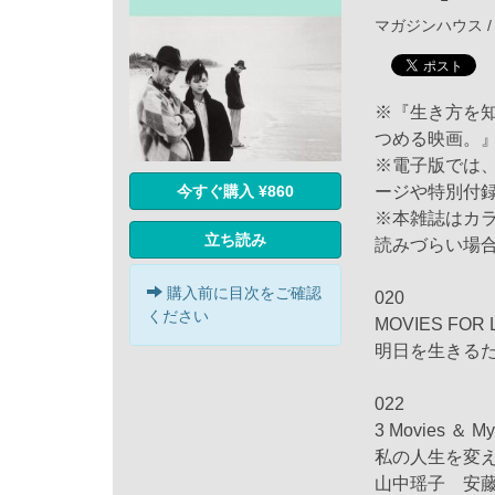
マガジンハウス / 
※『生き方を
つめる映画。
※電子版では
今すぐ購入 ¥860
ージや特別付
※本雑誌はカ
立ち読み
読みづらい場
購入前に目次をご確認
020
ください
MOVIES FOR 
明日を生きる
022
3 Movies ＆ My 
私の人生を変え
山中瑶子 安