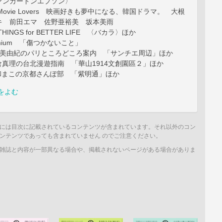
マンカードンエプソン〉
for Movie Lovers 映画好きも夢中になる、韓国ドラマ。 大根
キ 前田エマ 佐野亜裕美 坂本美雨
n THINGS for BETTER LIFE 〈バカラ〉ほか
remium 「傷つかないこと」
 木戸美由紀のパリところどころ案内 「サンチエ周辺」ほか
i 片倉真理の台北漫遊指南 「華山1914文創園區２」ほか
 大和まこの京都さんぽ部 「紫明通」ほか
をよむ
には目次に記載されているコンテンツが含まれています。それ以外のコン
ンテンツであっても含まれていません のでご注意ください。
雑誌と内容が一部異なる場合や、掲載されないページがある場合がありま