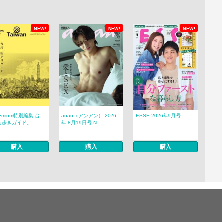
NEW!
NEW!
NEW!
remium特別編集 台
anan（アンアン） 2026
ESSE 2026年9月号
街歩きガイド。
年 8月19日号 N...
購入
購入
購入