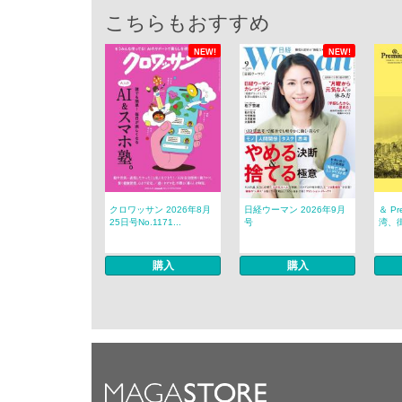
こちらもおすすめ
NEW!
NEW!
クロワッサン 2026年8月
日経ウーマン 2026年9月
＆ P
25日号No.1171...
号
湾、
購入
購入