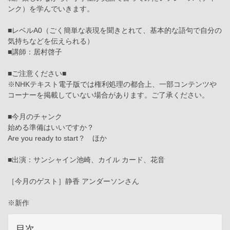
ンク）を学んでいきます。
■レベルA0（ごく簡単な表現を聞きとれて、基本的な語句で自分の
気持ちなどを伝えられる）
■講師：居村啓子
■ご注意ください■
※NHKテキスト電子版では権利処理の都合上、一部コンテンツや
コーナーを掲載していない場合があります。ご了承ください。
■今月のチャンク
始める準備はいいですか？
Are you ready to start？ ほか
■出演：サンシャイン池崎、カイル カード、花音
［今月のゲスト］静香 アンダーソンさん
※新作
目次