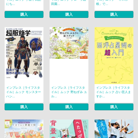
にち...
田園...
根」で...
購入
購入
購入
インプレス［ライフスタ
インプレス［ライフスタ
インプレス［ライフスタ
イル］ムック モンスター
イル］ムック 野ねずみ ユ
イル］ムック 占い芸人ま
ハン...
ル...
すか...
購入
購入
購入