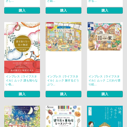
さし...
ど図...
かる...
購入
購入
購入
インプレス［ライフスタ
インプレス［ライフスタ
インプレス［ライフスタ
イル］ムック 誰も知らな
イル］ムック 旅するどう
イル］ムック こだわり塗
い色...
ぶつ...
り絵...
購入
購入
購入