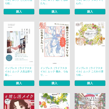
り絵...
たち...
んの...
購入
購入
購入
インプレス［ライフスタ
インプレス［ライフスタ
インプレス［ライフスタ
イル］ムック 人生は折り
イル］ムック 傷み、うね
イル］ムック こだわり塗
返し...
り、...
り絵...
購入
購入
購入