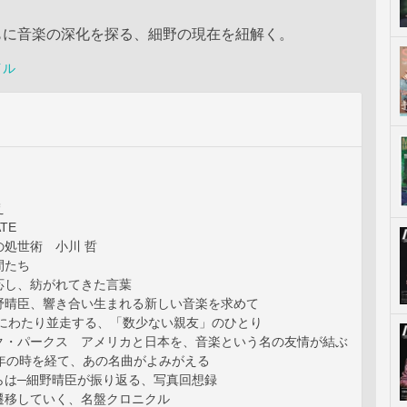
もに音楽の深化を探る、細野の現在を紐解く。
イル
え
TE
の処世術 小川 哲
間たち
応し、紡がれてきた言葉
野晴臣、響き合い生まれる新しい音楽を求めて
きにわたり並走する、「数少ない親友」のひとり
ク・パークス アメリカと日本を、音楽という名の友情が結ぶ
0年の時を経て、あの名曲がよみがえる
らは─細野晴臣が振り返る、写真回想録
遷移していく、名盤クロニクル