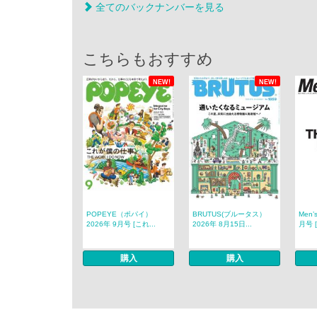
全てのバックナンバーを見る
こちらもおすすめ
NEW!
NEW!
POPEYE（ポパイ）
BRUTUS(ブルータス）
Men’
2026年 9月号 [これ...
2026年 8月15日...
月号 [
購入
購入