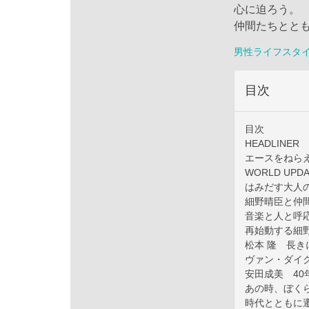
心に迫ろう。
仲間たちとと
男性ライフスタ
目次
目次
HEADLINER
エースをねら
WORLD UPDA
はみだす大人
細野晴臣と仲
音楽と人と呼
再始動する細
松本 隆 長
ヴァン・ダイ
安田成美 4
あの時、ぼく
時代とともに