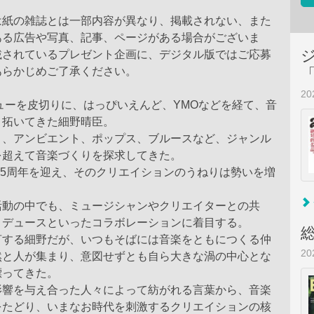
は紙の雑誌とは一部内容が異なり、掲載されない、また
ある広告や写真、記事、ページがある場合がございま
載されているプレゼント企画に、デジタル版ではご応募
あらかじめご了承ください。
2
ビューを皮切りに、はっぴいえんど、YMOなどを経て、音
り拓いてきた細野晴臣。
ノ、アンビエント、ポップス、ブルースなど、ジャンル
を超えて音楽づくりを探求してきた。
動55周年を迎え、そのクリエイションのうねりは勢いを増
活動の中でも、ミュージシャンやクリエイターとの共
ロデュースといったコラボレーションに着目する。
言する細野だが、いつもそばには音楽をともにつくる仲
2
然と人が集まり、意図せずとも自ら大きな渦の中心とな
漂ってきた。
影響を与え合った人々によって紡がれる言葉から、音楽
をたどり、いまなお時代を刺激するクリエイションの核