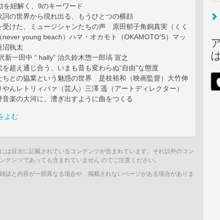
動を紐解く、9のキーワード
歌詞の世界から現れ出る、もうひとつの横顔
を受けた、ミュージシャンたちの声 原田郁子角銅真実（くく
ever young beach）ハマ・オカモト（OKAMOTO’S）マッ
蓮沼執太
沢新一田中 “ hally” 治久鈴木惣一郎塙 宣之
代を超え通じ合う、いまも昔も変わらぬ“自由”な態度
たちとの協業という魅惑の世界 是枝裕和（映画監督）大竹伸
りやんレトリィバァ（芸人）三澤 遥（アートディレクター）
野音楽の大河に、漕ぎ出すように曲をつくる
をよむ
には目次に記載されているコンテンツが含まれています。それ以外のコン
ンテンツであっても含まれていません のでご注意ください。
雑誌と内容が一部異なる場合や、掲載されないページがある場合がありま