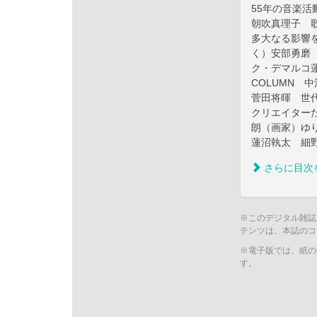
55年の音楽活
朝吹真理子 
多大なる影響
く）安部勇磨（n
ク・デマルコ
COLUMN 中
菅田将暉 世
クリエイター
朗（画家）ゆ
蓮沼執太 細
さらに目次
※このデジタル雑誌
テンツは、本誌のコ
※電子版では、紙の
す。