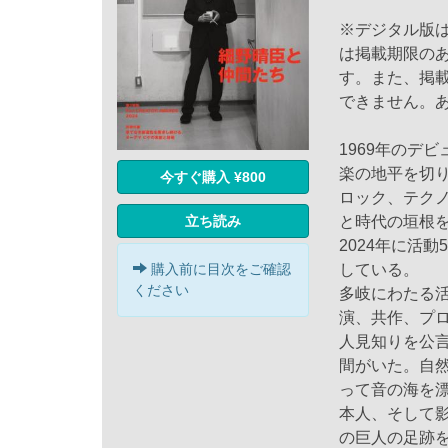
※デジタル版
は掲載期限の
す。また、掲
できません。
1969年のデ
楽の地平を切
今すぐ購入 ¥800
ロック、テク
立ち読み
と時代の垣根
2024年に活
購入前に目次をご確認
している。
ください
多岐にわたる
演、共作、プ
人見知りを公
間がいた。自
って音の海を
本人、そして
の巨人の足跡