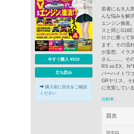
若者にも大人
んな悩みを解消
エンジン換装。今
スと同じG16
ロクに乗って3
ます。その流れ
が妄想。イラ
さん……。そのほ
今すぐ購入 ¥510
RS vs EX
立ち読み
パーハイトワゴ
GRヤリス、
購入前に目次をご確認
に充実している
ください
自動車
目次
目次01