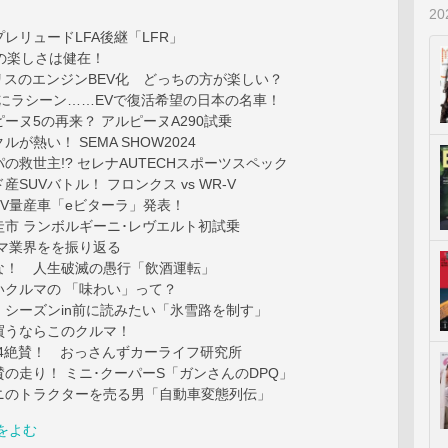
2
レリュードLFA後継「LFR」
2の楽しさは健在！
ヤリスのエンジンBEV化 どっちの方が楽しい？
ルにラシーン……EVで復活希望の日本の名車！
ーヌ5の再来？ アルピーヌA290試乗
が熱い！ SEMA SHOW2024
の救世主!? セレナAUTECHスポーツスペック
SUVバトル！ フロンクス vs WR-V
V量産車「eビターラ」発表！
圭市 ランボルギーニ･レヴエルト初試乗
ルマ業界をを振り返る
な！ 人生破滅の愚行「飲酒運転」
いクルマの 「味わい」って？
 シーズンin前に読みたい「氷雪路を制す」
買うならこのクルマ！
S4絶賛！ おっさんずカーライフ研究所
の走り！ ミニ･クーパーS「ガンさんのDPQ」
ニのトラクターを売る男「自動車変態列伝」
をよむ