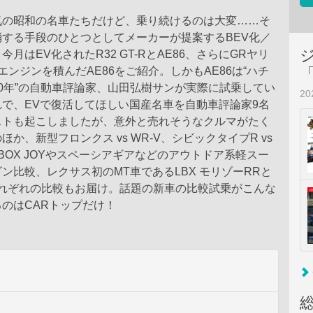
気の昭和の名車たちだけど、乗り続けるのは大変……そ
する手段のひとつとしてメーカーが提案するBEV化／
月はEV化されたR32 GT-RとAE86、さらにGRヤリ
Eエンジンを積んだAE86をご紹介。しかもAE86は“ハチ
0年”の自動車評論家、山田弘樹サンが実際に試乗してい
2
で、EVで復活してほしい国産名車を自動車評論家9名
ストも起こしましたが、意外と売れそうなクルマがたく
か、新型フロンクス vs WR-V、シビックタイプR vs
、N^BOX JOYやスペーシアギアなどのアウトドア系軽スー
ン比較、レクサス初のMT車であるLBX モリゾーRRと
それぞれの比較もお届け。話題の新車の比較試乗がこんな
のはCARトップだけ！