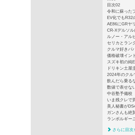
目次02
令和に蘇ったプ
EV化でもR3
AE86にGR
CR-Xデルソ
ルノー・アルピ
セリカとランクル
クルマ好きパパ
価格破壊インド産
スズキ初の純E
ドリキン土屋
2024年のク
飲んだら乗る
数値で表せな
中谷塾予備校
いま残クレで
美人秘書がD
ガンさんも絶賛
ランボルギー
さらに目次